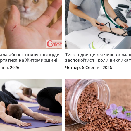
ила або кіт подряпав: куди
Тиск підвищився через хвил
ертатися на Житомирщині
заспокоїтися і коли виклика
рпня, 2026
Четвер, 6 Серпня, 2026