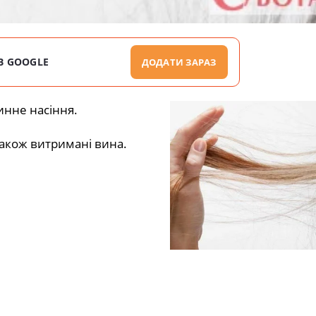
В GOOGLE
ДОДАТИ ЗАРАЗ
инне насіння.
також витримані вина.