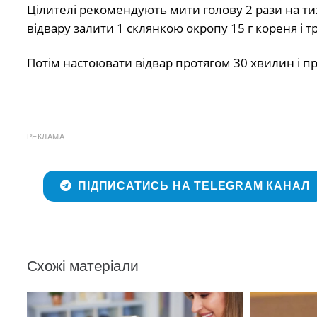
Цілителі рекомендують мити голову 2 рази на т
відвару залити 1 склянкою окропу 15 г кореня і 
Потім настоювати відвар протягом 30 хвилин і п
РЕКЛАМА
ПІДПИСАТИСЬ НА TELEGRAM КАНАЛ
Схожі матеріали