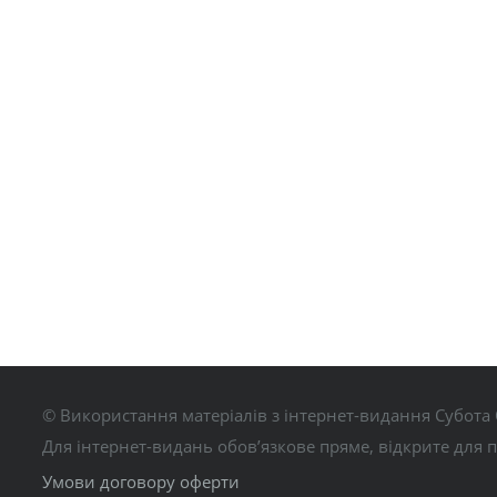
© Використання матеріалів з інтернет-видання Субота 
Для інтернет-видань обов’язкове пряме, відкрите для 
Умови договору оферти