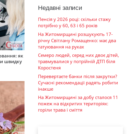
Недавні записи
Пенсія у 2026 році: скільки стажу
потрібно у 60, 63 і 65 років
На Житомирщині розшукують 17-
річну Світлану Ромащенко: має два
татуювання на руках
Семеро людей, серед них двоє дітей,
ювання: як
ти швидку
травмувалися у потрійній ДТП біля
Коростеня
Перевертаєте банки після закрутки?
Сучасні рекомендації радять робити
інакше
На Житомирщині за добу сталося 11
пожеж на відкритих територіях:
горіли трава і сміття