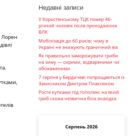
Недавні записи
У Коростенському ТЦК помер 46-
річний чоловік після проходження
ВЛК
ї Лорен
Мобілізація до 60 років: чому в
дівлі
Україні не знижують граничний вік
Як правильно заморожувати гриби
на зиму — сирими, відвареними чи
та.
обсмаженими
7 серпня у Бердичеві попрощаються із
утками,
Захисником Дмитром Плаксюком
Росте купками під тополею: на який
гриб схожа незвична біла знахідка
отелів
Серпень 2026