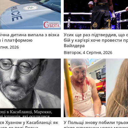
річна дитина випала з візка
Усик ще раз підтвердив, що 
м і платформою
бій у кар’єрі хоче провести п
Вайлдера
рпня, 2026
Вівторок, 4 Серпня, 2026
ся Хуаном у Касабланці: як
У Польщі знову побили трьох
ов до ролі Леона
після суперечки через музик