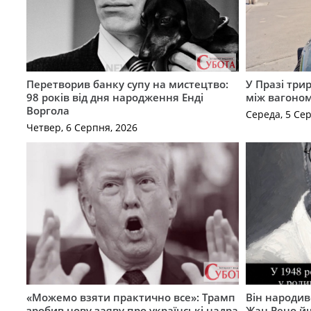
Перетворив банку супу на мистецтво:
У Празі три
98 років від дня народження Енді
між вагоно
Воргола
Середа, 5 Се
Четвер, 6 Серпня, 2026
«Можемо взяти практично все»: Трамп
Він народив
зробив нову заяву про українські надра
Жан Рено йш