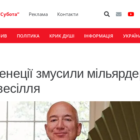
“Субота”
Реклама
Контакти
ЗИВ
ПОЛІТИКА
КРИК ДУШІ
ІНФОРМАЦІЯ
УКРАЇН
енеції змусили мільярд
весілля