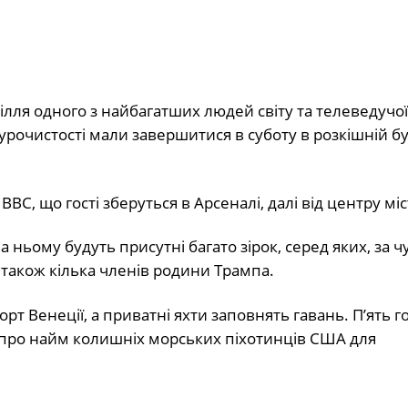
ілля одного з найбагатших людей світу та телеведучо
урочистості мали завершитися в суботу в розкішній бу
C, що гості зберуться в Арсеналі, далі від центру міс
а ньому будуть присутні багато зірок, серед яких, за ч
а також кілька членів родини Трампа.
рт Венеції, а приватні яхти заповнять гавань. П’ять г
 про найм колишніх морських піхотинців США для