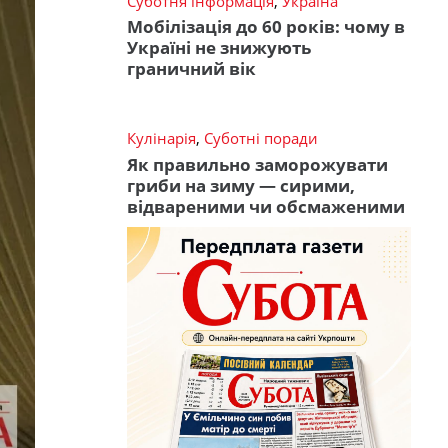
Суботня інформація
,
Україна
Мобілізація до 60 років: чому в
Україні не знижують
граничний вік
Кулінарія
,
Суботні поради
Як правильно заморожувати
гриби на зиму — сирими,
відвареними чи обсмаженими