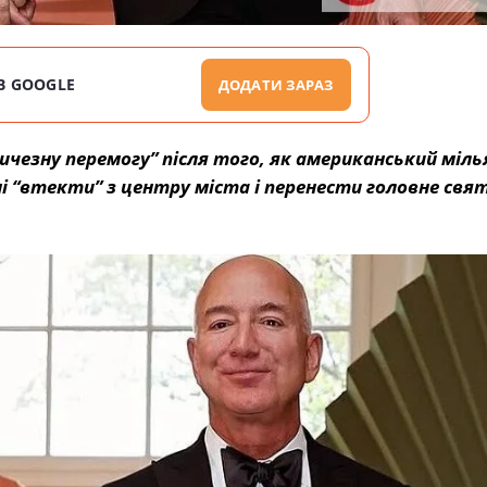
В GOOGLE
ДОДАТИ ЗАРАЗ
ичезну перемогу” після того, як американський міль
і “втекти” з центру міста і перенести головне свя