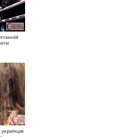
останній
роти
 українців
у