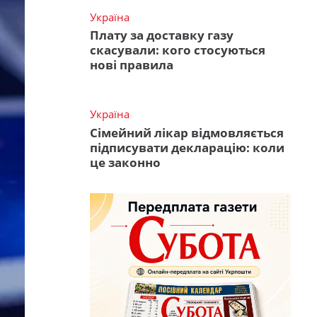
Україна
Плату за доставку газу
скасували: кого стосуються
нові правила
Україна
Сімейний лікар відмовляється
підписувати декларацію: коли
це законно