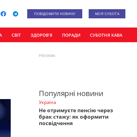
ПОВІДОМИТИ НОВИНУ
МОЯ СУБОТА
А
СВІТ
ЗДОРОВ’Я
ПОРАДИ
СУБОТНЯ КАВА
РЕКЛАМА
Популярні новини
Україна
Не отримуєте пенсію через
брак стажу: як оформити
посвідчення