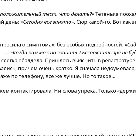
я положительный тест. Что делать?»
Тетенька пооха
ий день:
«Сегодня все занято»
. Сюр какой-то. Вот как э
спросила о симптомах, без особых подробностей.
«Си
.
—
«Когда вам можно звонить? Беспокоить зря не буд
, слегка обалдела. Пришлось выяснить в регистратуре
ались, причем очень кратко. Я сначала недоумевала
аже по телефону, все же лучше. Но то такое…
кем контактировала. Ни слова упрека. Только «держи
евмонию, записалась в диагностический центр на КТ 