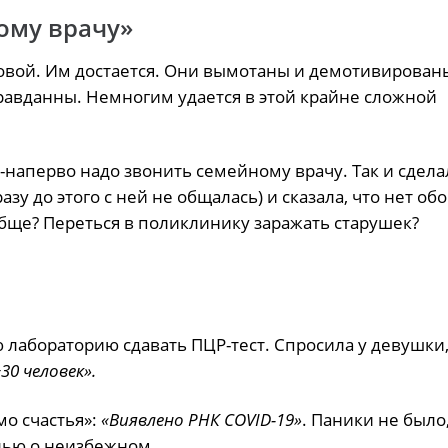
ому врачу»
овой. Им достается. Они вымотаны и демотивирован
равданны. Немногим удается в этой крайне сложной
-наперво надо звонить семейному врачу. Так и сдела
зу до этого с ней не общалась) и сказала, что нет об
бще? Переться в поликлинику заражать старушек?
 лабораторию сдавать ПЦР-тест. Спросила у девушки,
30 человек».
мо счастья»:
«Виявлено РНК COVID-19»
. Паники не было
лью о неизбежном.