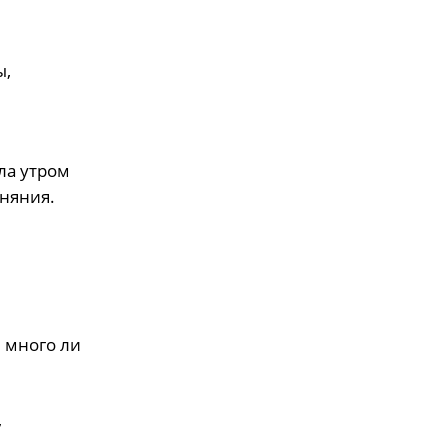
ы,
ла утром
оняния.
 много ли
,