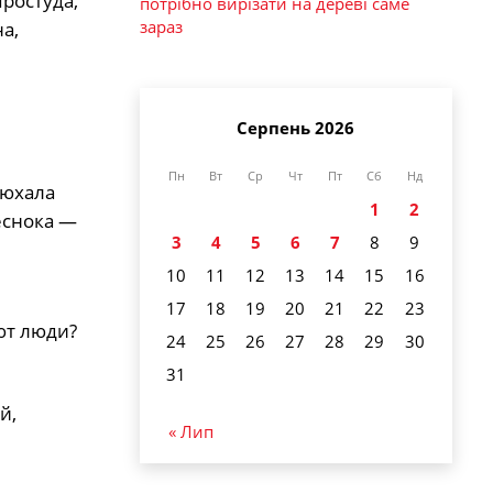
ростуда,
потрібно вирізати на дереві саме
зараз
а,
Серпень 2026
Пн
Вт
Ср
Чт
Пт
Сб
Нд
нюхала
1
2
еснока —
3
4
5
6
7
8
9
10
11
12
13
14
15
16
17
18
19
20
21
22
23
ют люди?
24
25
26
27
28
29
30
31
й,
« Лип