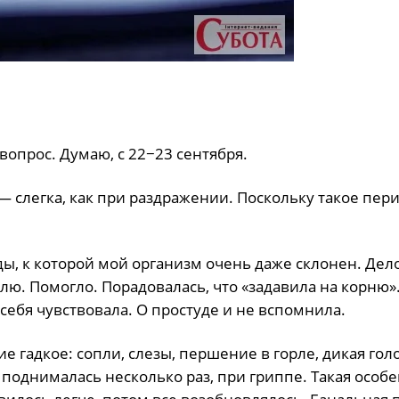
вопрос. Думаю, с 22−23 сентября.
 — слегка, как при раздражении. Поскольку такое пер
ды, к которой мой организм очень даже склонен. Дел
флю. Помогло. Порадовалась, что «задавила на корню»
ебя чувствовала. О простуде и не вспомнила.
ие гадкое: сопли, слезы, першение в горле, дикая гол
 поднималась несколько раз, при гриппе. Такая особ