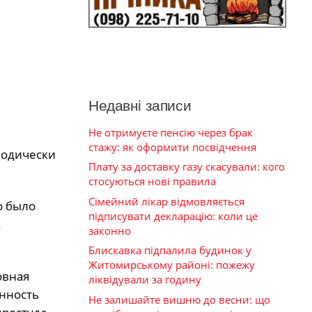
Недавні записи
Не отримуєте пенсію через брак
стажу: як оформити посвідчення
иодически
Плату за доставку газу скасували: кого
стосуються нові правила
Сімейний лікар відмовляється
о было
підписувати декларацію: коли це
.
законно
Блискавка підпалила будинок у
Житомирському районі: пожежу
овная
ліквідували за годину
енность
Не залишайте вишню до весни: що