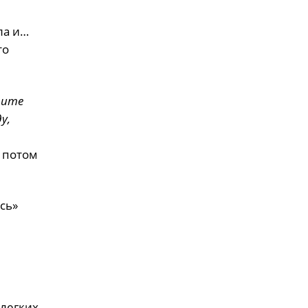
ла и…
то
дите
у,
, потом
сь»
легких.