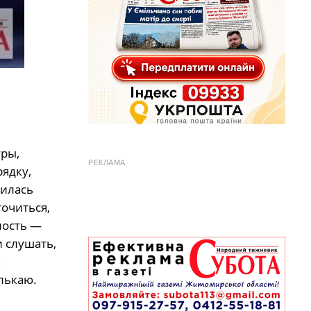
уры,
РЕКЛАМА
рядку,
жилась
точиться,
лость —
и слушать,
ь
лькаю.