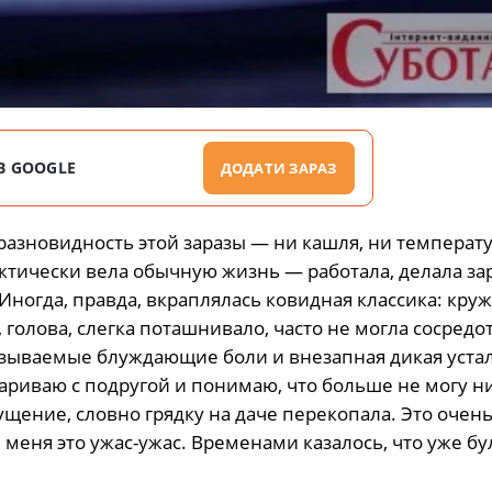
В GOOGLE
ДОДАТИ ЗАРАЗ
разновидность этой заразы — ни кашля, ни температ
актически вела обычную жизнь — работала, делала за
. Иногда, правда, вкраплялась ковидная классика: кру
голова, слегка поташнивало, часто не могла сосредо
называемые блуждающие боли и внезапная дикая уста
овариваю с подругой и понимаю, что больше не могу н
ущение, словно грядку на даче перекопала. Это очен
 меня это ужас-ужас. Временами казалось, что уже бу