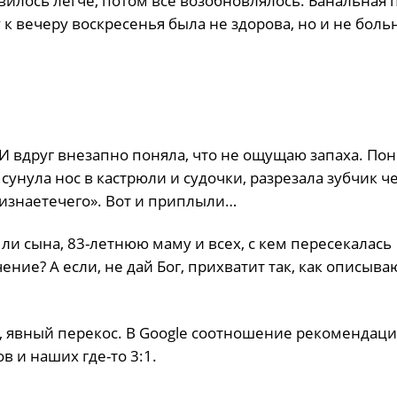
вилось легче, потом все возобновлялось. Банальная п
 к вечеру воскресенья была не здорова, но и не больн
 И вдруг внезапно поняла, что не ощущаю запаха. По
сунула нос в кастрюли и судочки, разрезала зубчик ч
изнаетечего». Вот и приплыли…
ли сына, 83-летнюю маму и всех, с кем пересекалась
ение? А если, не дай Бог, прихватит так, как описыва
у, явный перекос. В Google соотношение рекомендаци
в и наших где-то 3:1.