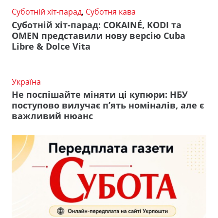
Суботній хіт-парад
,
Суботня кава
Суботній хіт-парад: COKAINÉ, KODI та
OMEN представили нову версію Cuba
Libre & Dolce Vita
Україна
Не поспішайте міняти ці купюри: НБУ
поступово вилучає п’ять номіналів, але є
важливий нюанс