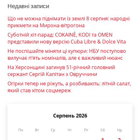
Недавні записи
Що не можна піднімати із землі 8 серпня: народні
прикмети на Мирона-вітрогона
Суботній хіт-парад: COKAINÉ, KODI та OMEN
представили нову версію Cuba Libre & Dolce Vita
Не поспішайте міняти ці купюри: НБУ поступово
вилучає п’ять номіналів, але є важливий нюанс
На Херсонщині загинув 51-річний головний
сержант Сергій Капітан з Овруччини
Огірки тепер не ріжуть, а розбивають: літній салат,
який став хітом соцмереж
Серпень 2026
Пн
Вт
Ср
Чт
Пт
Сб
Нд