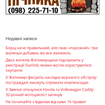
Недавні записи
Борщ наче правильний, але смак «порожній»: три
маленькі добавки, які все змінюють
Двох жителів Житомирщини підозрюють у
реєстрації Starlink, якими могли користуватися
окупанти
У Житомирі фіксують наслідки ворожого обстрілу:
постраждалі зможуть отримати компенсацію
У Звягелі зіткнулися Honda та Volkswagen Caddy:
32-річний мотоцикліст загинув
Не починайте з відмови від кави: 16 правил