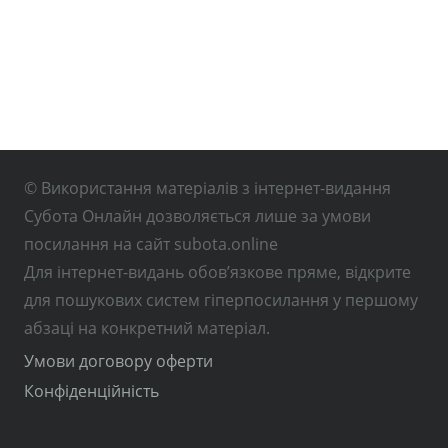
© Використання матеріалів з інтернет-видання
Субота Онлайн дозволяється лише за умови
посилання на сайт subota.online
Для інтернет-видань обов’язкове пряме, відкрите
для пошукових систем гіперпосилання у першому
абзаці на конкретний матеріал.
Умови договору оферти
Конфіденційність