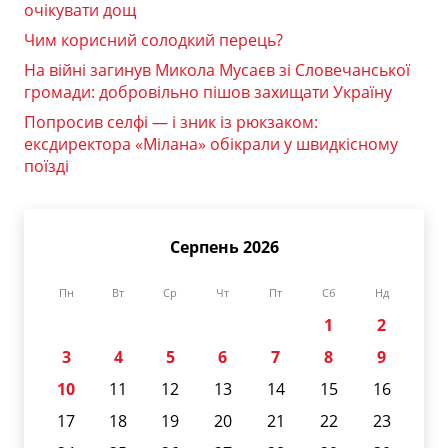
очікувати дощ
Чим корисний солодкий перець?
На війні загинув Микола Мусаєв зі Словечанської
громади: добровільно пішов захищати Україну
Попросив селфі — і зник із рюкзаком:
ексдиректора «Мілана» обікрали у швидкісному
поїзді
Серпень 2026
Пн
Вт
Ср
Чт
Пт
Сб
Нд
1
2
3
4
5
6
7
8
9
10
11
12
13
14
15
16
17
18
19
20
21
22
23