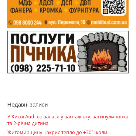
Недавні записи
У Києві Audi врізалася у вантажівку: загинули жінка
та 2-річна дитина
Житомирщину накриє тепло до +30°: коли