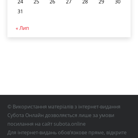
24
25
26
27
28
29
30
31
« Лип
© Використання матеріалів з інтернет-видання
Субота Онлайн дозволяється лише за умови
посилання на сайт subota.online
Для інтернет-видань обов’язкове пряме, відкрите