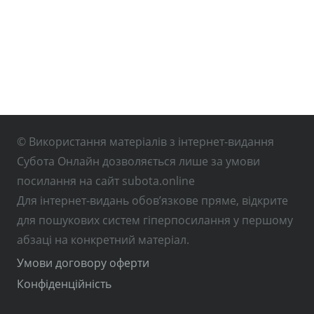
© Використання матеріалів з інтернет-видання
Субота Онлайн дозволяється лише за умови
посилання на сайт subota.online
Для інтернет-видань обов’язкове пряме, відкрите
для пошукових систем гіперпосилання у першому
абзаці на конкретний матеріал.
Умови договору оферти
Конфіденційність