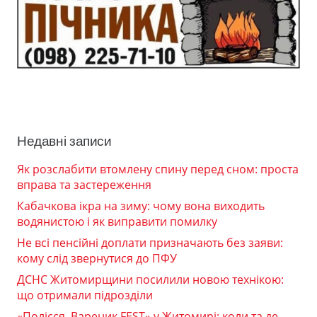
Недавні записи
Як розслабити втомлену спину перед сном: проста
вправа та застереження
Кабачкова ікра на зиму: чому вона виходить
водянистою і як виправити помилку
Не всі пенсійні доплати призначають без заяви:
кому слід звернутися до ПФУ
ДСНС Житомирщини посилили новою технікою:
що отримали підрозділи
«Полісся. Вареник FEST» у Житомирі: коли та де