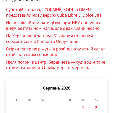
Суботній хіт-парад: COKAINÉ, KODI та OMEN
представили нову версію Cuba Libre & Dolce Vita
Не поспішайте міняти ці купюри: НБУ поступово
вилучає п’ять номіналів, але є важливий нюанс
На Херсонщині загинув 51-річний головний
сержант Сергій Капітан з Овруччини
Огірки тепер не ріжуть, а розбивають: літній салат,
який став хітом соцмереж
Після погоні в центрі Бердичева — суд: водій хоче
отримати записи з бодікамер і камер міста
Серпень 2026
Пн
Вт
Ср
Чт
Пт
Сб
Нд
1
2