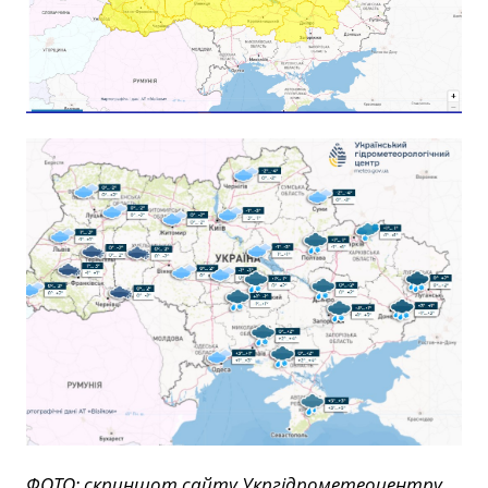
ФОТО: скриншот сайту Укргідрометеоцентру