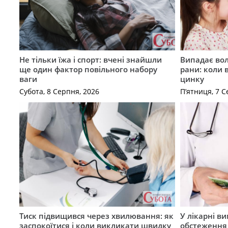
Не тільки їжа і спорт: вчені знайшли
Випадає вол
ще один фактор повільного набору
рани: коли 
ваги
цинку
Субота, 8 Серпня, 2026
П’ятниця, 7 С
Тиск підвищився через хвилювання: як
У лікарні в
заспокоїтися і коли викликати швидку
обстеження