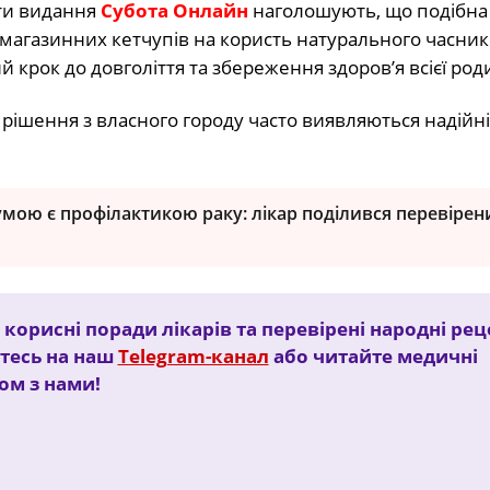
сти видання
Субота Онлайн
наголошують, що подібна
х магазинних кетчупів на користь натурального часник
й крок до довголіття та збереження здоров’я всієї род
ні рішення з власного городу часто виявляються надій
мою є профілактикою раку: лікар поділився перевіре
 корисні поради лікарів та перевірені народні ре
тесь на наш
Telegram-канал
або читайте медичні
зом з нами!