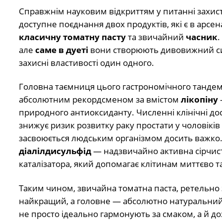
Справжнім науковим відкриттям у питанні захист
доступне поєднання двох продуктів, які є в арсен
класичну томатну пасту
та звичайний
часник
.
але
саме в дуеті
вони створюють дивовижний син
захисні властивості один одного.
Головна таємниця цього гастрономічного тандему 
абсолютним рекордсменом за вмістом
лікопіну
природного антиоксиданту. Численні клінічні до
знижує ризик розвитку раку простати у чоловіків 
засвоюється людським організмом досить важко. І
діалілдисульфід
— надзвичайно активна сірчист
каталізатора, який допомагає клітинам миттєво та
Таким чином, звичайна томатна паста, ретельно
найкращий, а головне — абсолютно натуральний з
не просто ідеально гармонують за смаком, а й д