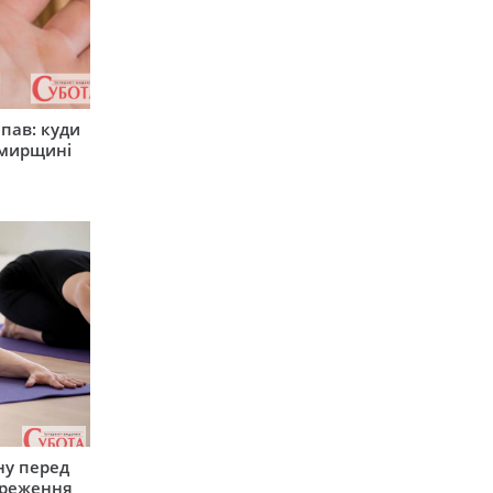
япав: куди
омирщині
ну перед
ереження