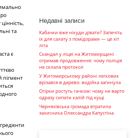
симально
про
Недавні записи
цінність,
ьні та
Кабачки вже нікуди дівати? Запечіть
їх для салату з помідорами — це хіт
літа
ста є
Скандал у ліцеї на Житомирщині
отримав продовження: чому поліція
не склала протокол
уттєво
У Житомирському районі легковик
й пігмент
врізався в дерево: водійка загинула
иться
Огірки ростуть гачком: чому не варто
одного
одразу сипати калій під кущі
Черняхівська громада втратила
захисника Олександра Капустіна
гредієнти
нього