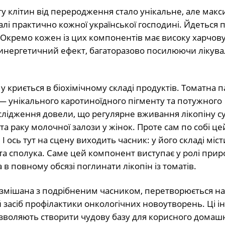
у клітин від переродження стало унікальне, але мак
алі практично кожної української господині. Йдеться 
 Окремо кожен із цих компонентів має високу харчову 
ергетичний ефект, багаторазово посилюючи лікувал
криється в біохімічному складі продуктів. Томатна па
— унікального каротиноїдного пігменту та потужного
слідження довели, що регулярне вживання лікопіну с
та раку молочної залози у жінок. Проте сам по собі це
 ось тут на сцену виходить часник: у його складі міст
а сполука. Саме цей компонент виступає у ролі прир
 в повному обсязі поглинати лікопін із томатів.
 змішана з подрібненим часником, перетворюється на
асіб профілактики онкологічних новоутворень. Ці ін
озволяють створити чудову базу для корисного домаш