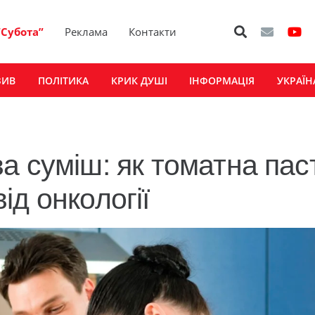
“Субота”
Реклама
Контакти
ЗИВ
ПОЛІТИКА
КРИК ДУШІ
ІНФОРМАЦІЯ
УКРАЇН
а суміш: як томатна пас
д онкології