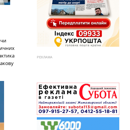
ючи
дичних
актика
РЕКЛАМА
ракову