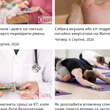
осся і довго не гояться
Собака вкусила або кіт подр
варто перевірити рівень
негайно звертатися на Жит
Четвер, 6 Серпня, 2026
ерпня, 2026
имагають гроші за КТ: коли
Як розслабити втомлену спи
 має бути безоплатним
сном: проста вправа та заст