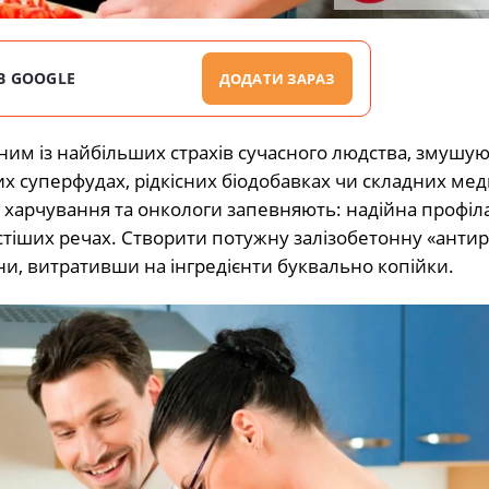
В GOOGLE
ДОДАТИ ЗАРАЗ
ним із найбільших страхів сучасного людства, змушу
х суперфудах, рідкісних біодобавках чи складних ме
 харчування та онкологи запевняють: надійна профіл
стіших речах. Створити потужну залізобетонну «анти
ни, витративши на інгредієнти буквально копійки.