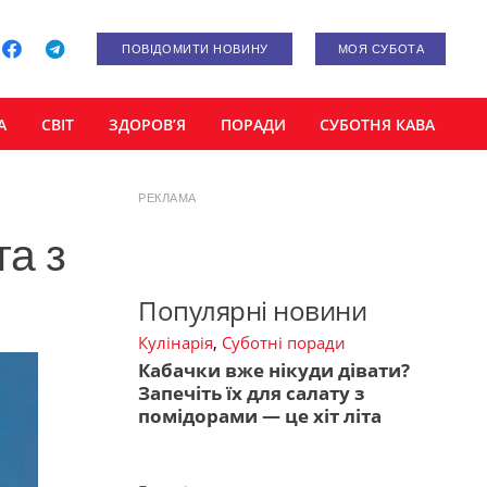
ПОВІДОМИТИ НОВИНУ
МОЯ СУБОТА
А
СВІТ
ЗДОРОВ’Я
ПОРАДИ
СУБОТНЯ КАВА
РЕКЛАМА
та з
Популярні новини
Кулінарія
,
Суботні поради
Кабачки вже нікуди дівати?
Запечіть їх для салату з
помідорами — це хіт літа