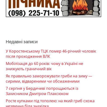
Недавні записи
У Коростенському ТЦК помер 46-річний чоловік
після проходження ВЛК
Мобілізація до 60 років: чому в Україні не
знижують граничний вік
Як правильно заморожувати гриби на зиму —
сирими, відвареними чи обсмаженими
7 серпня у Бердичеві попрощаються із
Захисником Дмитром Плаксюком
Росте купками під тополею: на який гриб схожа
незвична біла знахідка