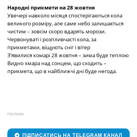
Народні прикмети на 28 жовтня
Увечері навколо місяця спостерігаються кола
великого розміру, але саме небо залишається
чистим – зовсім скоро вдарять морози.
Червонуваті і розпливчасті кола, за
прикметами, віщують сніг і вітер
З’явилися комарі 28 жовтня – зима буде теплою
Видно хмара над сонцем, що сходить –
прикмета, що в найближчі дні буде негода.
РЕКЛАМА
ПІДПИСАТИСЬ НА TELEGRAM КАНАЛ