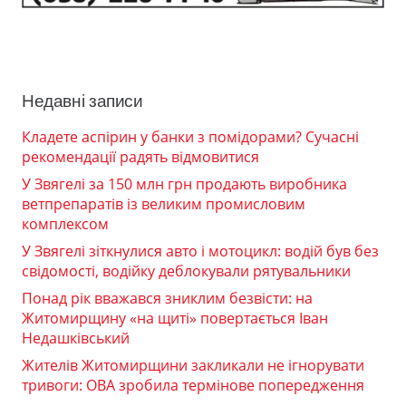
Недавні записи
Кладете аспірин у банки з помідорами? Сучасні
рекомендації радять відмовитися
У Звягелі за 150 млн грн продають виробника
ветпрепаратів із великим промисловим
комплексом
У Звягелі зіткнулися авто і мотоцикл: водій був без
свідомості, водійку деблокували рятувальники
Понад рік вважався зниклим безвісти: на
Житомирщину «на щиті» повертається Іван
Недашківський
Жителів Житомирщини закликали не ігнорувати
тривоги: ОВА зробила термінове попередження