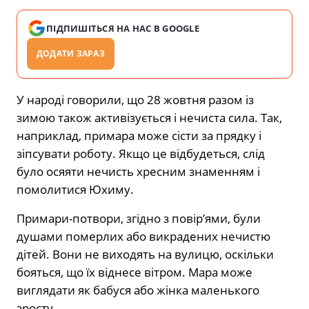
ПІДПИШІТЬСЯ НА НАС В GOOGLE
ДОДАТИ ЗАРАЗ
У народі говорили, що 28 жовтня разом із
зимою також активізується і нечиста сила. Так,
наприклад, примара може сісти за прядку і
зіпсувати роботу. Якщо це відбудеться, слід
було осяяти нечисть хресним знаменням і
помолитися Юхиму.
Примари-потвори, згідно з повір’ями, були
душами померлих або викрадених нечистю
дітей. Вони не виходять на вулицю, оскільки
бояться, що їх віднесе вітром. Мара може
виглядати як бабуся або жінка маленького
зросту.