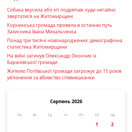
Собака вкусила або кіт подряпав: куди негайно
звертатися на Житомирщині
Корнинська громада провела в останню путь
Захисника Івана Михальченка
Понад три тисячі новонароджених: демографічна
статистика Житомирщини
На війні загинув Олександр Окончик із
Баранівської громади
Жителю Потіївської громади загрожує до 15 років
ув’язнення за вбивство співмешканки
Серпень 2026
Пн
Вт
Ср
Чт
Пт
Сб
Нд
1
2