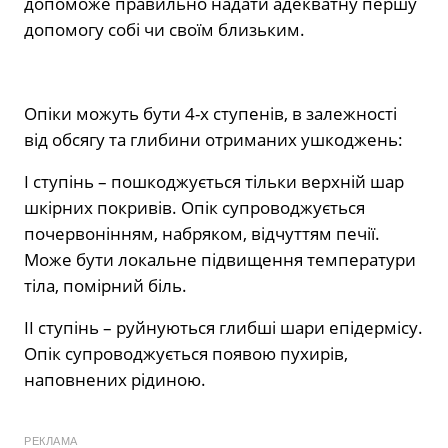
допоможе правильно надати адекватну першу
допомогу собі чи своїм близьким.
Опіки можуть бути 4-х ступенів, в залежності
від обсягу та глибини отриманих ушкоджень:
I ступінь – пошкоджується тільки верхній шар
шкірних покривів. Опік супроводжується
почервонінням, набряком, відчуттям печії.
Може бути локальне підвищення температури
тіла, помірний біль.
II ступінь – руйнуються глибші шари епідермісу.
Опік супроводжується появою пухирів,
наповнених рідиною.
РЕКЛАМА