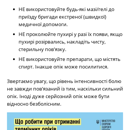
НЕ використовуйте будь-які мазі/гелі до
приїзду бригади екстреної (швидкої)
медичної допомоги.
НЕ проколюйте пухирі у разі їх появи, якщо
пухирі розірвались, накладіть чисту,
стерильну пов’язку.
НЕ використовуйте препарати, що містять
спирт. Інакше опік може посилитися.
Звертаємо увагу, що рівень інтенсивності болю
не завжди пов’язаний із тим, наскільки сильний
опік. Іноді дуже серйозний опік може бути
відносно безболісним.