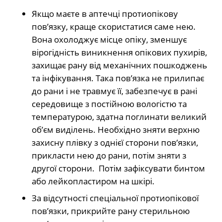
Якщо маєте в аптечці протиопікову
пов’язку, краще скористатися саме нею.
Вона охолоджує місце опіку, зменшує
вірогідність виникнення опікових пухирів,
захищає рану від механічних пошкоджень
та інфікування. Така пов’язка не прилипає
до рани і не травмує її, забезпечує в рані
середовище з постійною вологістю та
температурою, здатна поглинати великий
об’єм виділень. Необхідно зняти верхню
захисну плівку з однієї сторони пов’язки,
прикласти нею до рани, потім зняти з
другої сторони. Потім зафіксувати бинтом
або лейкопластиром на шкірі.
За відсутності спеціальної протиопікової
пов’язки, прикрийте рану стерильною