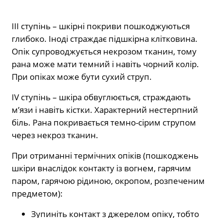
III ступінь – шкірні покриви пошкоджуються
глибоко. Іноді страждає підшкірна клітковина.
Опік супроводжується некрозом тканин, тому
рана може мати темний і навіть чорний колір.
При опіках може бути сухий струп.
IV ступінь – шкіра обвуглюється, страждають
м’язи і навіть кістки. Характерний нестерпний
біль. Рана покривається темно-сірим струпом
через некроз тканин.
При отриманні термічних опіків (пошкоджень
шкіри внаслідок контакту із вогнем, гарячим
паром, гарячою рідиною, окропом, розпеченим
предметом):
Зупиніть контакт з джерелом опіку, тобто