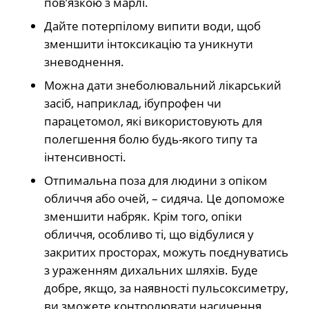
пов’язкою з марлі.
Дайте потерпілому випити води, щоб
зменшити інтоксикацію та уникнути
зневоднення.
Можна дати знеболювальний лікарський
засіб, наприклад, ібупрофен чи
парацетомол, які використовують для
полегшення болю будь-якого типу та
інтенсивності.
Отпимальна поза для людини з опіком
обличчя або очей, – сидяча. Це допоможе
зменшити набряк. Крім того, опіки
обличчя, особливо ті, що відбулися у
закритих просторах, можуть поєднуватись
з ураженням дихальних шляхів. Буде
добре, якщо, за наявності пульсоксиметру,
ви зможете контролювати насичення