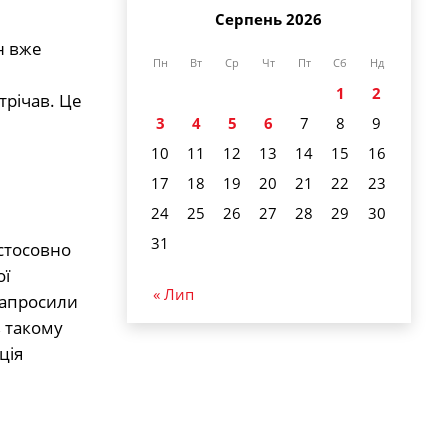
Серпень 2026
н вже
Пн
Вт
Ср
Чт
Пт
Сб
Нд
1
2
трічав. Це
3
4
5
6
7
8
9
10
11
12
13
14
15
16
17
18
19
20
21
22
23
24
25
26
27
28
29
30
31
 стосовно
ої
« Лип
запросили
в такому
ція