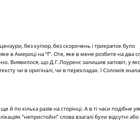
 цензури, без купюр, без скорочень і трикрапок було
яке в Америці на “f”. Оте, яке в мене розбите на два с
ено. Виявилося, що Д.Г.Лоуренс залишив заповіт, у як
ксту чи в оригіналі, чи в перекладах. І Соломія знал
 й по кілька разів на сторінці. А в ті часи подібне у
каціях “непристойні” слова взагалі були відсутні або