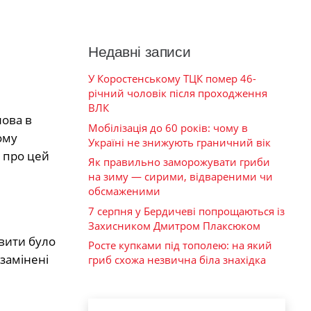
Недавні записи
У Коростенському ТЦК помер 46-
річний чоловік після проходження
ВЛК
лова в
Мобілізація до 60 років: чому в
ому
Україні не знижують граничний вік
а про цей
Як правильно заморожувати гриби
на зиму — сирими, відвареними чи
обсмаженими
7 серпня у Бердичеві попрощаються із
Захисником Дмитром Плаксюком
явити було
Росте купками під тополею: на який
 замінені
гриб схожа незвична біла знахідка