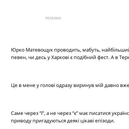
РЕКЛАМА
Юрко Матевощук проводить, мабуть, найбільший 
певен, чи десь у Харкові є подібний фест. А в Тер
Це в мене у голові одразу виринув мій давно вже
Саме через “ї”, а не через “є” має писатися украї
приводу пригадуються деякі цікаві епізоди.