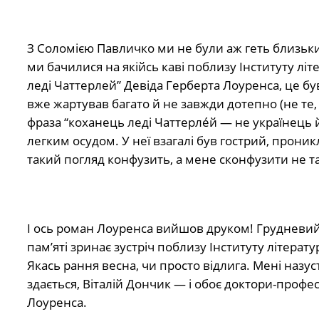
З Соломією Павличко ми не були аж геть близьким
ми бачилися на якійсь каві поблизу Інституту л
леді Чаттерлей” Девіда Герберта Лоуренса, це був к
вже жартував багато й не завжди дотепно (не те, 
фраза “коханець леді Чаттерлéй — не українець й
легким осудом. У неї взагалі був гострий, прони
такий погляд конфузить, а мене сконфузити не та
І ось роман Лоуренса вийшов друком! Грудневий 
пам’яті зринає зустріч поблизу Інституту літерату
Якась рання весна, чи просто відлига. Мені назус
здається, Віталій Дончик — і обоє доктори-профе
Лоуренса.