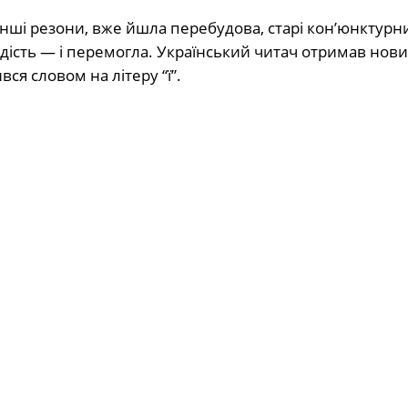
ь інші резони, вже йшла перебудова, старі кон’юнктурн
рдість — і перемогла. Український читач отримав нов
ся словом на літеру “ї”.