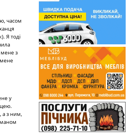
ію, часом
оханця
). Я тоді
чила
 мене з
 мене
ене у
ощею.
 а з ним,
романом