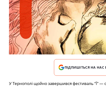
ПІДПИШІТЬСЯ НА НАС 
У Тернополі щойно завершився фестиваль “Ї” — о