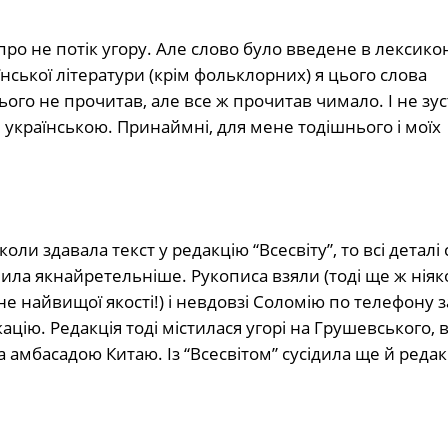
іпро не потік угору. Але слово було введене в лексико
нської літератури (крім фольклорних) я цього слова
ього не прочитав, але все ж прочитав чимало. І не зус
і українською. Принаймні, для мене тодішнього і моїх
коли здавала текст у редакцію “Всесвіту”, то всі деталі
нила якнайретельніше. Рукописа взяли (тоді ще ж ніяк
 найвищої якості!) і невдовзі Соломію по телефону 
ацію. Редакція тоді містилася угорі на Грушевського, 
а амбасадою Китаю. Із “Всесвітом” сусідила ще й редак