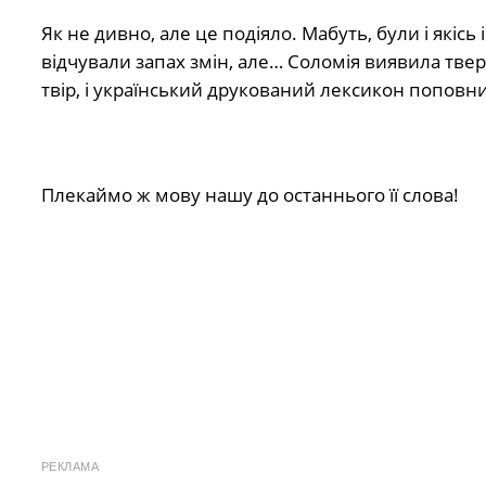
Як не дивно, але це подіяло. Мабуть, були і якіс
відчували запах змін, але… Соломія виявила тве
твір, і український друкований лексикон поповнив
Плекаймо ж мову нашу до останнього її слова!
РЕКЛАМА