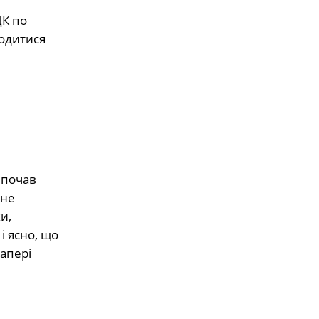
ЦК по
годитися
 почав
 не
и,
і ясно, що
папері