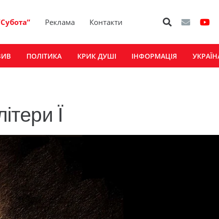
“Субота”
Реклама
Контакти
ЗИВ
ПОЛІТИКА
КРИК ДУШІ
ІНФОРМАЦІЯ
УКРАЇН
літери Ї