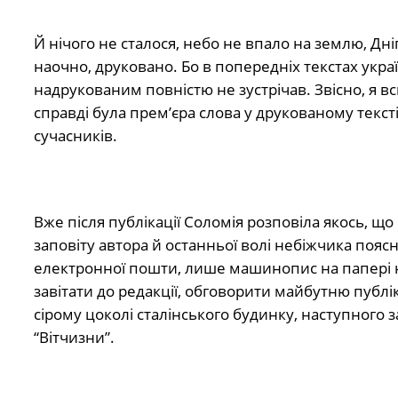
Й нічого не сталося, небо не впало на землю, Дн
наочно, друковано. Бо в попередніх текстах украї
надрукованим повністю не зустрічав. Звісно, я вс
справді була прем’єра слова у друкованому текст
сучасників.
Вже після публікації Соломія розповіла якось, що 
заповіту автора й останньої волі небіжчика пояс
електронної пошти, лише машинопис на папері не
завітати до редакції, обговорити майбутню публік
сірому цоколі сталінського будинку, наступного з
“Вітчизни”.