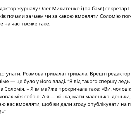
дактор журналу Олег Микитенко і (па-бам!) секретар 
ників почали за чаєм чи за кавою вмовляти Соломію по
 на часі і всяке таке.
відступати. Розмова тривала і тривала. Врешті редактор
іме — це було у його владі. “Я від такого спершу ледь
а Соломія. – Я їм майже прокричала таке: «Ви, чоловік
овах між собою! А я — жінка, мати маленької доньки, 
маю вас вмовляти, щоб ви дали згоду опублікувати на 
!»”