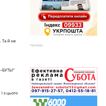
 Та й не
РЕКЛАМА
–БУТЬ!”
 І з цього