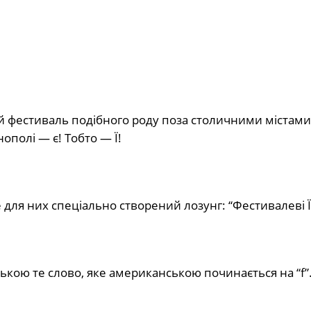
фестиваль подібного роду поза столичними містами.
нополі — є! Тобто — Ї!
 для них спеціально створений лозунг: “Фестивалеві Ї
нською те слово, яке американською починається на “f”.