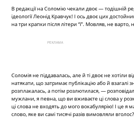
В редакції на Соломію чекали двоє — тодішній ре
ідеології Леонід Кравчук! І ось двоє цих достой
на три крапки після літери “ї”. Мовляв, не варто, не
РЕКЛАМА
Соломія не піддавалась, але й ті двоє не хотіли 
натякати, що затримає публікацію або й взагалі зн
розплакалась, а потім розлютилася, — розповідал
мужлани, я певна, що ви вживаєте ці слова у розм
ці слова не входять до мого вокабулярію! І це я 
слово, яке ви самі тисячі разів вимовляли вголос?