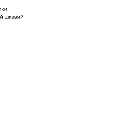
ики
ий цікавий