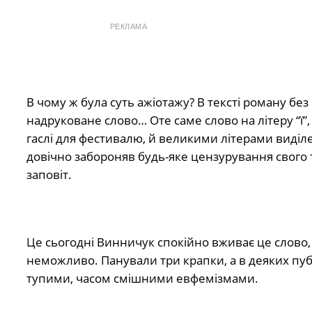
РЕКЛАМА
В чому ж була суть ажіотажу? В тексті роману без
надруковане слово… Оте саме слово на літеру “ї”, 
гаслі для фестивалю, й великими літерами виділ
довічно забороняв будь-яке цензурування свого те
заповіт.
Це сьогодні Винничук спокійно вживає це слово, ще
неможливо. Панували три крапки, а в деяких публі
тупими, часом смішними евфемізмами.