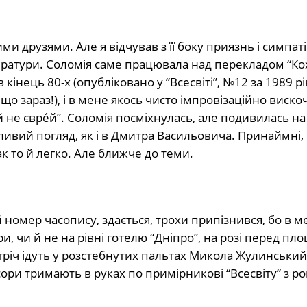
и друзями. Але я відчував з її боку приязнь і симпат
ітератури. Соломія саме працювала над перекладом “К
інець 80-х (опубліковано у “Всесвіті”, №12 за 1989 рік
що зараз!), і в мене якось чисто імпровізаційно виско
 не єврéй”. Соломія посміхнулась, але подивилась на
кливий погляд, як і в Дмитра Васильовича. Принаймні,
к то й легко. Але ближче до теми.
номер часопису, здається, трохи припізнився, бо в м
ри, чи й не на рівні готелю “Дніпро”, на розі перед пл
тріч ідуть у розстебнутих пальтах Микола Жулинський,
сори тримають в руках по примірникові “Всесвіту” з 