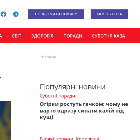
ПОВІДОМИТИ НОВИНУ
МОЯ СУБОТА
А
СВІТ
ЗДОРОВ’Я
ПОРАДИ
СУБОТНЯ КАВА
РЕКЛАМА
а
Популярні новини
Суботні поради
Огірки ростуть гачком: чому не
варто одразу сипати калій під
кущі
Гарячі новини
,
Крик душі