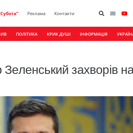
“Субота”
Реклама
Контакти
ЗИВ
ПОЛІТИКА
КРИК ДУШІ
ІНФОРМАЦІЯ
УКРАЇН
Зеленський захворів н