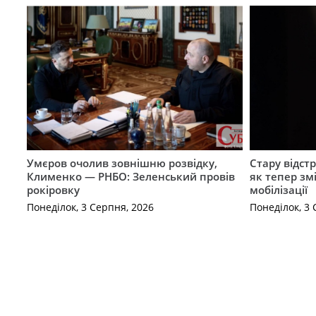
Умєров очолив зовнішню розвідку,
Стару відст
Клименко — РНБО: Зеленський провів
як тепер зм
рокіровку
мобілізації
Понеділок, 3 Серпня, 2026
Понеділок, 3 