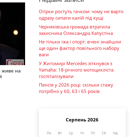
Огірки ростуть гачком: чому не варто
одразу сипати калій під кущі
Черняхівська громада втратила
захисника Олександра Капустіна
Не тільки їжа і спорт: вчені знайшли
ще один фактор повільного набору
ваги
У Житомирі Mercedes зіткнувся з
Yamaha: 18-річного мотоцикліста
р живе на
госпіталізували
й
Пенсія у 2026 році: скільки стажу
потрібно у 60, 63 і 65 років
Серпень 2026
Пн
Вт
Ср
Чт
Пт
Сб
Нд