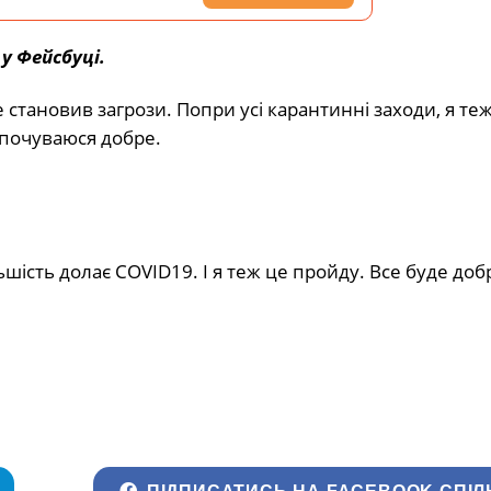
 у Фейсбуці.
е становив загрози. Попри усі карантинні заходи, я те
, почуваюся добре.
ість долає COVID19. І я теж це пройду. Все буде добр