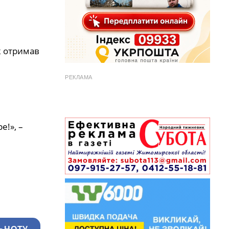
ж отримав
РЕКЛАМА
е!», –