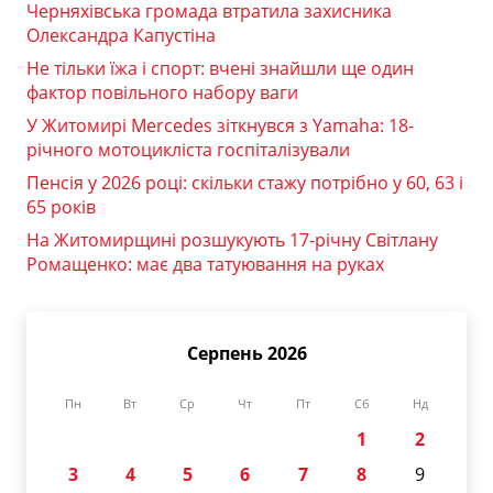
Черняхівська громада втратила захисника
Олександра Капустіна
Не тільки їжа і спорт: вчені знайшли ще один
фактор повільного набору ваги
У Житомирі Mercedes зіткнувся з Yamaha: 18-
річного мотоцикліста госпіталізували
Пенсія у 2026 році: скільки стажу потрібно у 60, 63 і
65 років
На Житомирщині розшукують 17-річну Світлану
Ромащенко: має два татуювання на руках
Серпень 2026
Пн
Вт
Ср
Чт
Пт
Сб
Нд
1
2
3
4
5
6
7
8
9