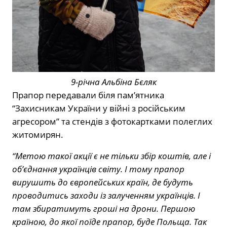
9-річна Альбіна Бєляк
Прапор передавали біля пам’ятника
“Захисникам України у війні з російським
агресором” та стендів з фотокартками полеглих
житомирян.
“Метою такої акції є не тільки збір коштів, але і
об’єднання українців світу. І тому прапор
вирушить до європейських країн, де будуть
проводитись заходи із залученням українців. І
там збиратимуть гроші на дрони. Першою
країною, до якої поїде прапор, буде Польща. Так