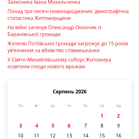
Захисника Івана Михальченка
Понад три тисячі новонароджених: демографічна
статистика Житомирщини
На війні загинув Олександр Окончик із
Баранівської громади
Жителю Потіївської громади загрожує до 15 років
ув’язнення за вбивство співмешканки
У Свято-Михайлівському соборі Житомира
освятили плоди нового врожаю
Серпень 2026
Пн
Вт
Ср
Чт
Пт
Сб
Нд
1
2
3
4
5
6
7
8
9
10
11
12
13
14
15
16