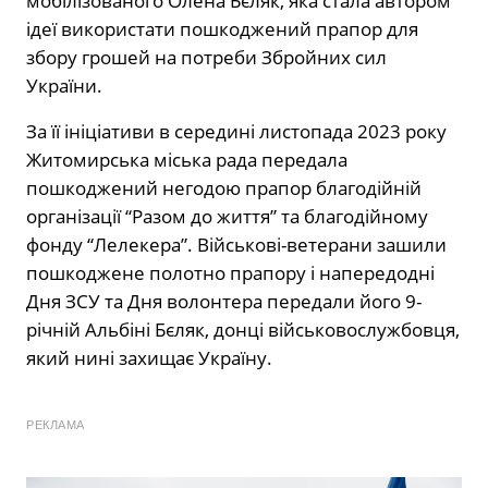
мобілізованого Олена Бєляк, яка стала автором
ідеї використати пошкоджений прапор для
збору грошей на потреби Збройних сил
України.
За її ініціативи в середині листопада 2023 року
Житомирська міська рада передала
пошкоджений негодою прапор благодійній
організації “Разом до життя” та благодійному
фонду “Лелекера”. Військові-ветерани зашили
пошкоджене полотно прапору і напередодні
Дня ЗСУ та Дня волонтера передали його 9-
річній Альбіні Бєляк, донці військовослужбовця,
який нині захищає Україну.
РЕКЛАМА