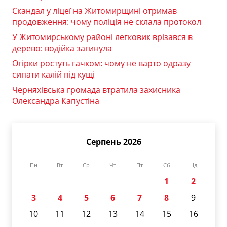
Скандал у ліцеї на Житомирщині отримав
продовження: чому поліція не склала протокол
У Житомирському районі легковик врізався в
дерево: водійка загинула
Огірки ростуть гачком: чому не варто одразу
сипати калій під кущі
Черняхівська громада втратила захисника
Олександра Капустіна
Серпень 2026
Пн
Вт
Ср
Чт
Пт
Сб
Нд
1
2
3
4
5
6
7
8
9
10
11
12
13
14
15
16