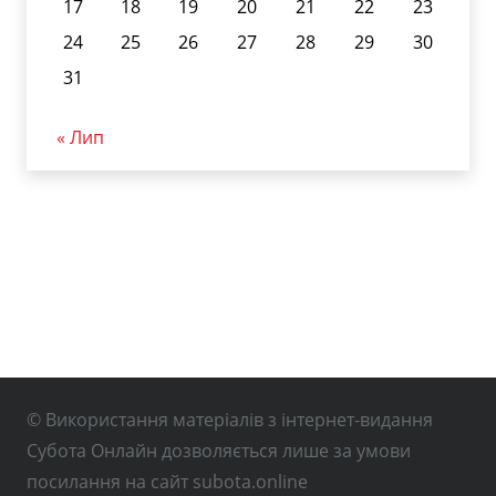
17
18
19
20
21
22
23
24
25
26
27
28
29
30
31
« Лип
© Використання матеріалів з інтернет-видання
Субота Онлайн дозволяється лише за умови
посилання на сайт subota.online