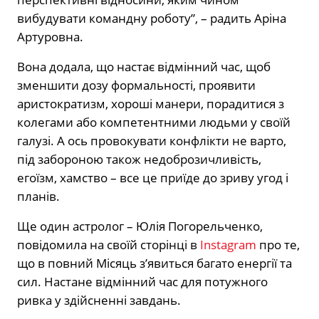
вибудувати командну роботу”, – радить Аріна
Артуровна.
Вона додала, що настає відмінний час, щоб
зменшити дозу формальності, проявити
аристократизм, хороші манери, порадитися з
колегами або компетентними людьми у своїй
галузі. А ось провокувати конфлікти не варто,
під забороною також недоброзичливість,
егоїзм, хамство – все це приїде до зриву угод і
планів.
Ще один астролог – Юлія Погорельченко,
повідомила на своїй сторінці в
Instagram
про те,
що в повний Місяць з’явиться багато енергії та
сил. Настане відмінний час для потужного
ривка у здійсненні завдань.