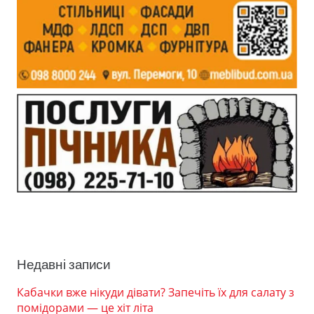
Недавні записи
Кабачки вже нікуди дівати? Запечіть їх для салату з
помідорами — це хіт літа