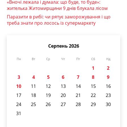
«Вночі лежала і думала: що буде, то буде»:
жителька Житомирщини 9 днів блукала лісом
Паразити в рибі: чи рятує заморожування і що
треба знати про лосось із супермаркету
Серпень 2026
Пн
Вт
Ср
Чт
Пт
Сб
Нд
1
2
3
4
5
6
7
8
9
10
11
12
13
14
15
16
17
18
19
20
21
22
23
24
25
26
27
28
29
30
31