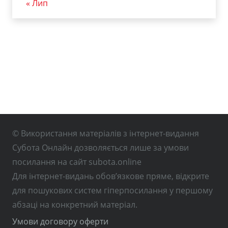
« Лип
© Використання матеріалів з інтернет-видання
Субота Онлайн дозволяється лише за умови
посилання на сайт subota.online
Для інтернет-видань обов’язкове пряме, відкрите
для пошукових систем гіперпосилання у першому
абзаці на конкретний матеріал.
Умови договору оферти