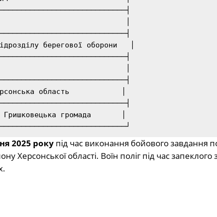
─────────────────────────────┤

                             │

─────────────────────────────┤

ідрозділу берегової оборони   │

─────────────────────────────┤

                             │

─────────────────────────────┤

рсонська область            │

─────────────────────────────┤

 Гришковецька громада       │

ня 2025 року
під час виконання бойового завдання п
у Херсонської області. Воїн поліг під час запеклого 
х.