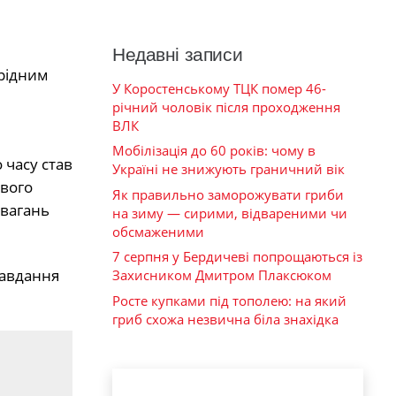
Недавні записи
 рідним
У Коростенському ТЦК помер 46-
річний чоловік після проходження
ВЛК
Мобілізація до 60 років: чому в
 часу став
Україні не знижують граничний вік
свого
Як правильно заморожувати гриби
 вагань
на зиму — сирими, відвареними чи
обсмаженими
7 серпня у Бердичеві попрощаються із
завдання
Захисником Дмитром Плаксюком
Росте купками під тополею: на який
гриб схожа незвична біла знахідка