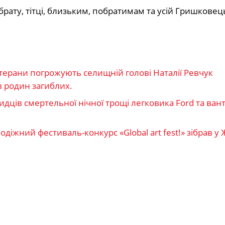
рату, тітці, близьким, побратимам та усій Гришковец
терани погрожують селищній голові Наталії Ревчук
 родин загиблих.
идців смертельної нічної трощі легковика Ford та ван
діжний фестиваль-конкурс «Global art fest!» зібрав у