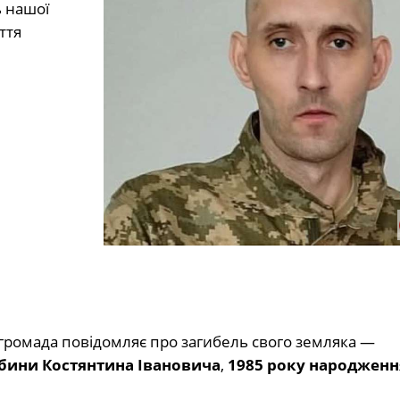
ь нашої
ття
ромада повідомляє про загибель свого земляка —
ини Костянтина Івановича
,
1985 року народженн