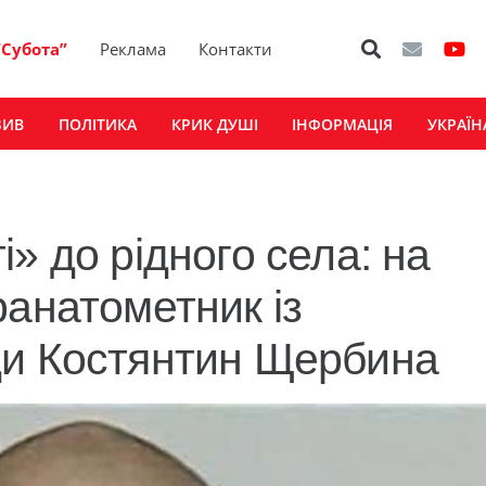
“Субота”
Реклама
Контакти
ЗИВ
ПОЛІТИКА
КРИК ДУШІ
ІНФОРМАЦІЯ
УКРАЇН
» до рідного села: на
ранатометник із
ди Костянтин Щербина