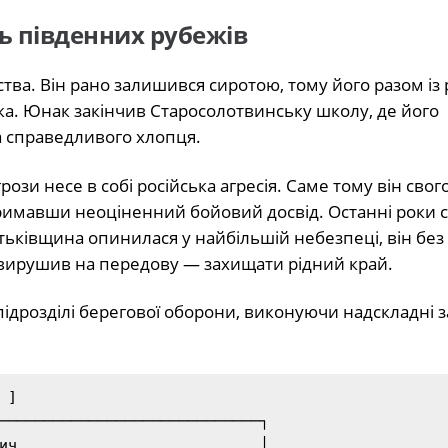
ь південних рубежів
тва. Він рано залишився сиротою, тому його разом із
тка. Юнак закінчив Старосолотвинську школу, де його
а справедливого хлопця.
ози несе в собі російська агресія. Саме тому він свого
тримавши неоціненний бойовий досвід. Останні роки 
тьківщина опинилася у найбільшій небезпеці, він без
 вирушив на передову — захищати рідний край.
дрозділі берегової оборони, виконуючи надскладні 
─────────────────────────────┐

ич                           │
