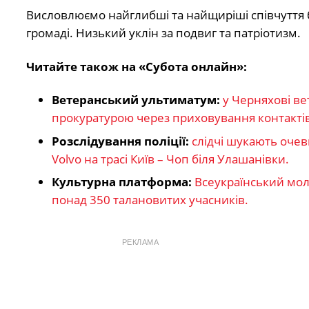
Висловлюємо найглибші та найщиріші співчуття б
громаді. Низький уклін за подвиг та патріотизм.
Читайте також на «Субота онлайн»:
Ветеранський ультиматум:
у Черняхові ве
прокуратурою через приховування контактів
Розслідування поліції:
слідчі шукають очев
Volvo на трасі Київ – Чоп біля Улашанівки.
Культурна платформа:
Всеукраїнський моло
понад 350 талановитих учасників.
РЕКЛАМА