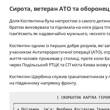
Сирота, ветеран АТО та оборонец
Доля Костянтина була непростою з самого дитинс
братом виховувала та піднімала на ноги рідна ті
пам’ятають як надзвичайно мужнього, чесного т
Костянтин одним із перших добре розумів, які загр
учасником Антитерористичної операції (АТО), о
життя чоловік проживав у столиці, проте коли Ба
через Подільський РТЦК та СП міста Києва знову
Костянтин Щербина служив гранатометником у пі
на південному напрямку фронту.
                    [ СКОРБОТНА КАРТКА ГЕРОЯ ]

┌───────────────────────────────────────────
│ ➔ Прізвище, ім'я: Щербина Костянтин Іванов