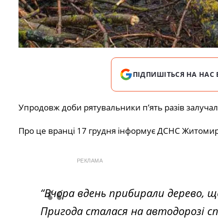
ПІДПИШІТЬСЯ НА НАС 
Упродовж доби рятувальники п’ять разів залуча
Про це вранці 17 грудня
інформує
ДСНС Житоми
РЕКЛАМА
“Вчора вдень прибирали дерево, 
Пригода сталася на автодорозі спо