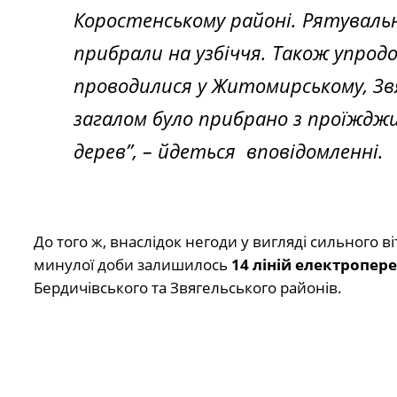
Коростенському районі. Рятуваль
прибрали на узбіччя. Також упрод
проводилися у Житомирському, Зв
загалом було прибрано з проїждж
дерев”,
– йдеться вповідомленні.
До того ж, внаслідок негоди у вигляді сильного 
минулої доби залишилось
14 ліній електропер
Бердичівського та Звягельського районів.