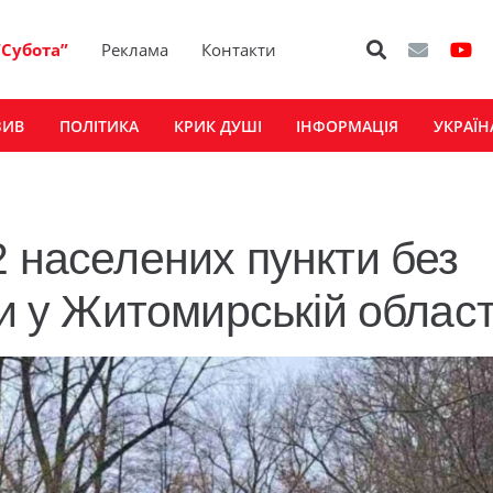
“Субота”
Реклама
Контакти
ЗИВ
ПОЛІТИКА
КРИК ДУШІ
ІНФОРМАЦІЯ
УКРАЇН
2 населених пункти без
ди у Житомирській област