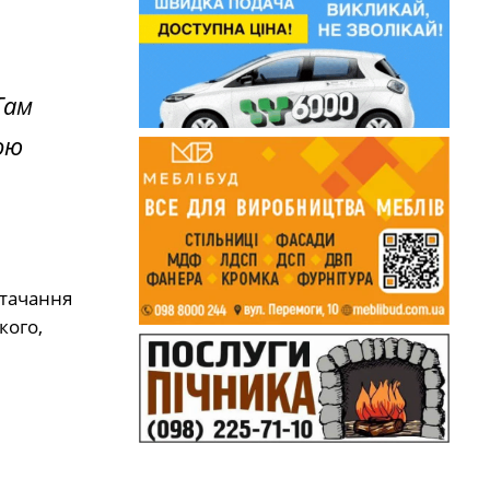
Там
ою
стачання
кого,