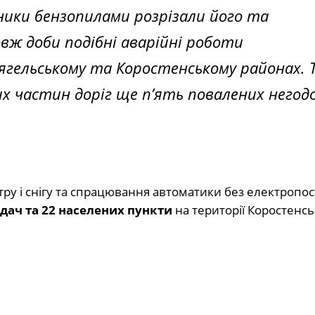
ники бензопилами розрізали його та
овж доби подібні аварійні роботи
ягельському та Коростенському районах. 
их частин доріг ще п’ять повалених негод
вітру і снігу та спрацювання автоматики без електропо
едач та 22 населених пункти
на території Коростенсь