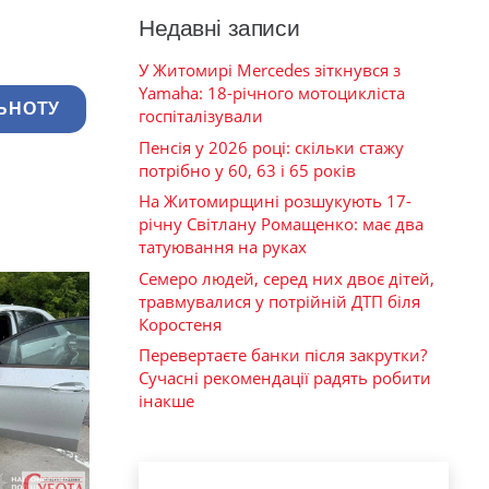
Недавні записи
У Житомирі Mercedes зіткнувся з
Yamaha: 18-річного мотоцикліста
ЬНОТУ
госпіталізували
Пенсія у 2026 році: скільки стажу
потрібно у 60, 63 і 65 років
На Житомирщині розшукують 17-
річну Світлану Ромащенко: має два
татуювання на руках
Семеро людей, серед них двоє дітей,
травмувалися у потрійній ДТП біля
Коростеня
Перевертаєте банки після закрутки?
Сучасні рекомендації радять робити
інакше