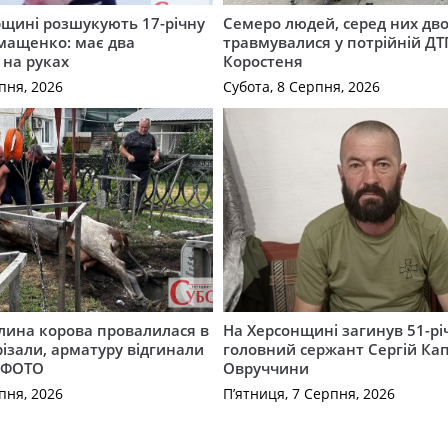
щині розшукують 17-річну
Семеро людей, серед них дво
мащенко: має два
травмувалися у потрійній ДТ
 на руках
Коростеня
пня, 2026
Субота, 8 Серпня, 2026
лина корова провалилася в
На Херсонщині загинув 51-р
різали, арматуру відгинали
головний сержант Сергій Кап
. ФОТО
Овруччини
пня, 2026
П’ятниця, 7 Серпня, 2026