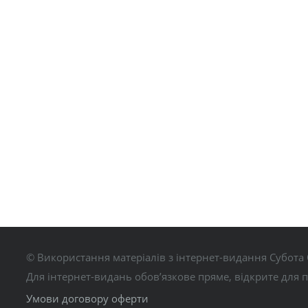
© Використання матеріалів з інтернет-видання Субота 
Для інтернет-видань обов’язкове пряме, відкрите для 
Умови договору оферти