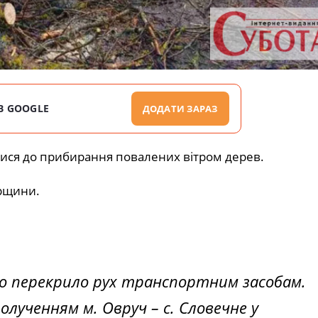
В GOOGLE
ДОДАТИ ЗАРАЗ
лися до прибирання повалених вітром дерев.
рщини.
що перекрило рух транспортним засобам.
лученням м. Овруч – с. Словечне у