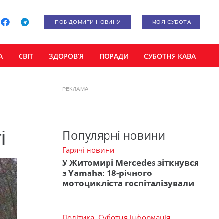
ПОВІДОМИТИ НОВИНУ
МОЯ СУБОТА
А
СВІТ
ЗДОРОВ’Я
ПОРАДИ
СУБОТНЯ КАВА
РЕКЛАМА
і
Популярні новини
Гарячі новини
У Житомирі Mercedes зіткнувся
з Yamaha: 18-річного
мотоцикліста госпіталізували
Політика
,
Суботня інформація
,