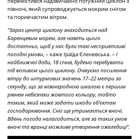
перемістився надзвичайно потужний циклон з
півночі, який супроводжується мокрим снігом
та поривчастим вітром.
“Зараз центр циклону знаходиться над
Баренцевим морем, але навіть цього
достатньо, щоб у нас були такі несприятливі
погодні умови
, – каже Іраїда Єлєневська. –
І
найближчої доби, 18 січня, будемо перебувати
під впливом цього циклону. Очікуємо посилення
вітру до штурмових значень 17–22 метри за
секунду, що за міжнародною шкалою є першим
рівнем небезпеки жовтого кольору, тобто
таким, який може задати шкоди об’єктам
господарювання. Сніг ще утримається вночі.
Вдень погода налагодиться, але за таких умов
вночі та вранці можливе утворення ожеледиці”.