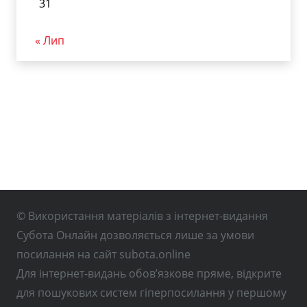
31
« Лип
© Використання матеріалів з інтернет-видання
Субота Онлайн дозволяється лише за умови
посилання на сайт subota.online
Для інтернет-видань обов’язкове пряме, відкрите
для пошукових систем гіперпосилання у першому