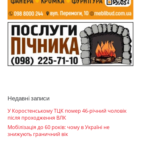
Недавні записи
У Коростенському ТЦК помер 46-річний чоловік
після проходження ВЛК
Мобілізація до 60 років: чому в Україні не
знижують граничний вік