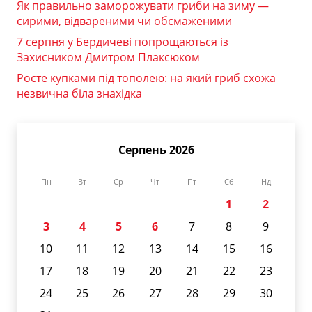
Як правильно заморожувати гриби на зиму —
сирими, відвареними чи обсмаженими
7 серпня у Бердичеві попрощаються із
Захисником Дмитром Плаксюком
Росте купками під тополею: на який гриб схожа
незвична біла знахідка
Серпень 2026
Пн
Вт
Ср
Чт
Пт
Сб
Нд
1
2
3
4
5
6
7
8
9
10
11
12
13
14
15
16
17
18
19
20
21
22
23
24
25
26
27
28
29
30