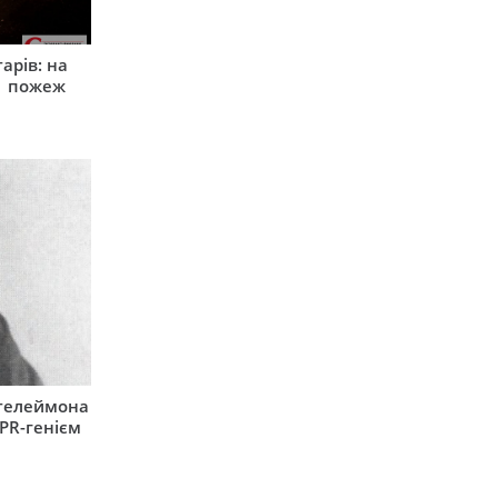
арів: на
1 пожеж
нтелеймона
 PR-генієм