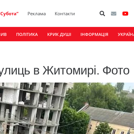
“Субота”
Реклама
Контакти
ЗИВ
ПОЛІТИКА
КРИК ДУШІ
ІНФОРМАЦІЯ
УКРАЇН
вулиць в Житомирі. Фото