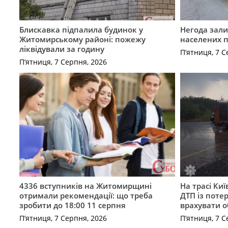
Блискавка підпалила будинок у
Негода зали
Житомирському районі: пожежу
населених 
ліквідували за годину
П’ятниця, 7 С
П’ятниця, 7 Серпня, 2026
4336 вступників на Житомирщині
На трасі Ки
отримали рекомендації: що треба
ДТП із поте
зробити до 18:00 11 серпня
врахувати 
П’ятниця, 7 Серпня, 2026
П’ятниця, 7 С