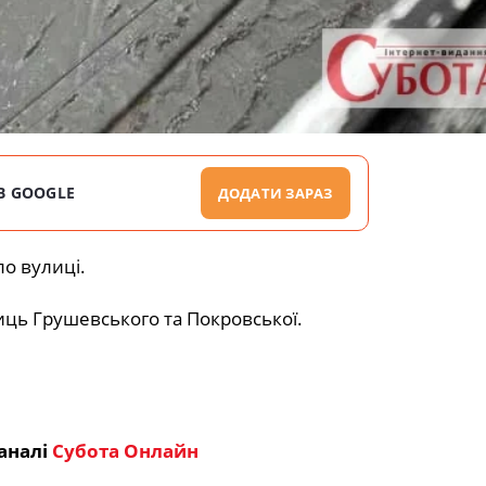
В GOOGLE
ДОДАТИ ЗАРАЗ
о вулиці.
иць Грушевського та Покровської.
аналі
Субота Онлайн