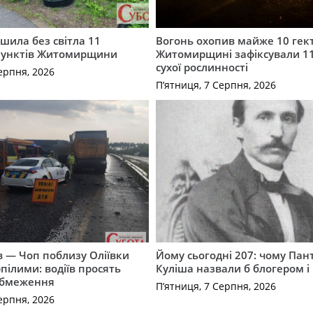
шила без світла 11
Вогонь охопив майже 10 гект
пунктів Житомирщини
Житомирщині зафіксували 1
сухої рослинності
ерпня, 2026
П’ятниця, 7 Серпня, 2026
їв — Чоп поблизу Оліївки
Йому сьогодні 207: чому Па
рпілими: водіїв просять
Куліша назвали б блогером і
обмеження
П’ятниця, 7 Серпня, 2026
ерпня, 2026