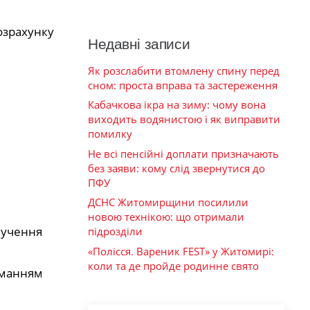
розрахунку
Недавні записи
Як розслабити втомлену спину перед
сном: проста вправа та застереження
Кабачкова ікра на зиму: чому вона
виходить водянистою і як виправити
помилку
Не всі пенсійні доплати призначають
без заяви: кому слід звернутися до
ПФУ
ДСНС Житомирщини посилили
новою технікою: що отримали
лучення
підрозділи
«Полісся. Вареник FEST» у Житомирі:
коли та де пройде родинне свято
риманням