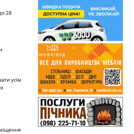
до 28
и
вати усім
их
зміщення