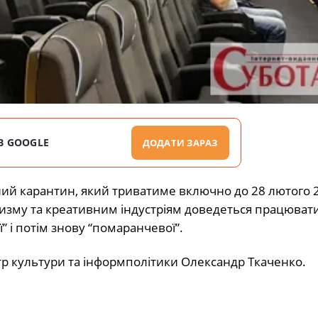
В GOOGLE
ДОДАТИ ЗАРАЗ
лений карантин, який триватиме включно до 28 лютого 
ризму та креативним індустріям доведеться працюват
” і потім знову “помаранчевої”.
стр культури та інформполітики Олександр Ткаченко.