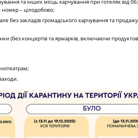
рчування та інших місць харчування при готелях від 06
й номер – цілодобово;
 але без закладів громадського харчування та продажу
инки (без концертів та ярмарків, включаючи продуктові
інотеатрам;
заходи.