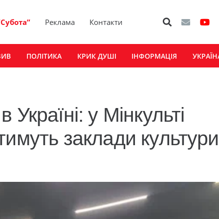
“Субота”
Реклама
Контакти
ЗИВ
ПОЛІТИКА
КРИК ДУШІ
ІНФОРМАЦІЯ
УКРАЇН
 Україні: у Мінкульті
тимуть заклади культури