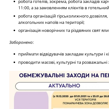
робота готелів, зокрема, робота закладів ха
11:00, а за замовленням клієнтів в готельни
робота організацій гірськолижного дозвілля,
алкогольних напоїв на території;
організація новорічних та різдвяних свят ял
Заборонено
:
приймати відвідувачів закладам культури і к
проводити масові, культурні та розважальні 