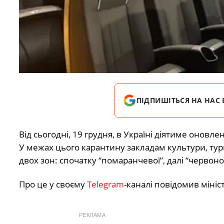
ПІДПИШІТЬСЯ НА НАС 
Від сьогодні, 19 грудня, в Україні діятиме онов
У межах цього карантину закладам культури, ту
двох зон: спочатку “помаранчевої”, далі “червоної
Про це у своєму
Telegram
-каналі повідомив міні
РЕКЛАМА