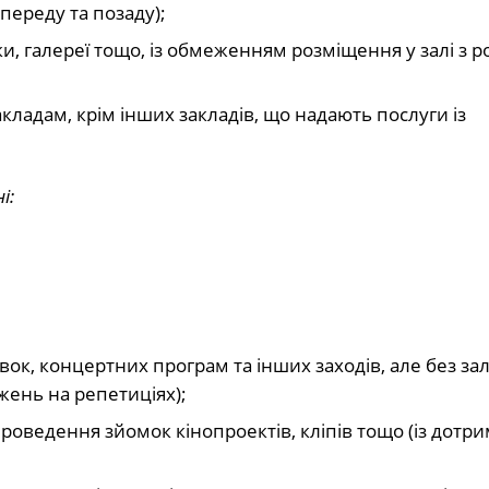
переду та позаду);
и, галереї тощо, із обмеженням розміщення у залі з 
ладам, крім інших закладів, що надають послуги із
і:
ок, концертних програм та інших заходів, але без за
жень на репетиціях);
проведення зйомок кінопроектів, кліпів тощо (із дот