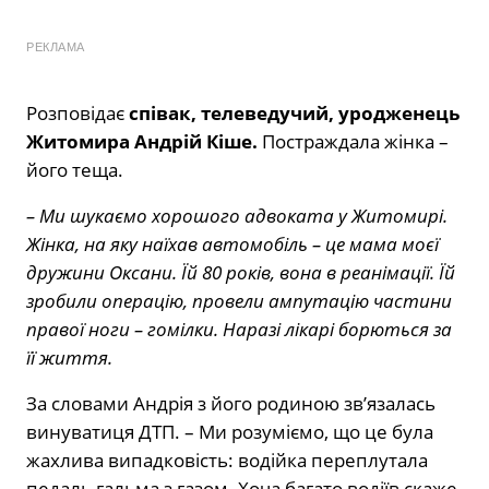
РЕКЛАМА
Розповідає
співак, телеведучий, уродженець
Житомира Андрій Кіше.
Постраждала жінка –
його теща.
– Ми шукаємо хорошого адвоката у Житомирі.
Жінка, на яку наїхав автомобіль – це мама моєї
дружини Оксани. Їй 80 років, вона в реанімації. Їй
зробили операцію, провели ампутацію частини
правої ноги – гомілки. Наразі лікарі борються за
її життя.
За словами Андрія з його родиною зв’язалась
винуватиця ДТП. – Ми розуміємо, що це була
жахлива випадковість: водійка переплутала
педаль гальма з газом. Хоча багато водіїв скаже