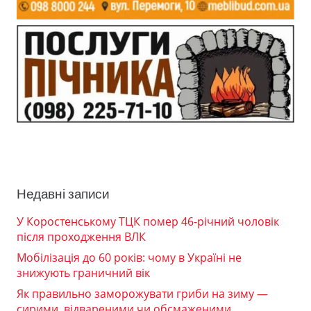
Недавні записи
У Коростенському ТЦК помер 46-річний чоловік
після проходження ВЛК
Мобілізація до 60 років: чому в Україні не
знижують граничний вік
Як правильно заморожувати гриби на зиму —
сирими, відвареними чи обсмаженими