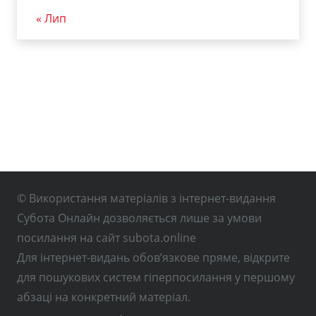
« Лип
© Використання матеріалів з інтернет-видання
Субота Онлайн дозволяється лише за умови
посилання на сайт subota.online
Для інтернет-видань обов’язкове пряме, відкрите
для пошукових систем гіперпосилання у першому
абзаці на конкретний матеріал.