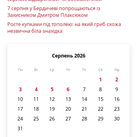
7 серпня у Бердичеві попрощаються із
Захисником Дмитром Плаксюком
Росте купками під тополею: на який гриб схожа
незвична біла знахідка
Серпень 2026
Пн
Вт
Ср
Чт
Пт
Сб
Нд
1
2
3
4
5
6
7
8
9
10
11
12
13
14
15
16
17
18
19
20
21
22
23
24
25
26
27
28
29
30
31