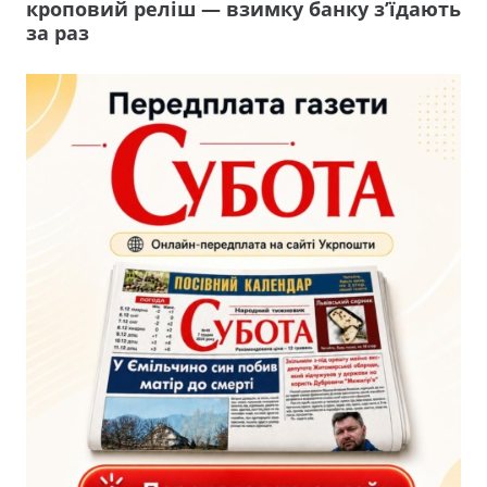
кроповий реліш — взимку банку з’їдають
за раз