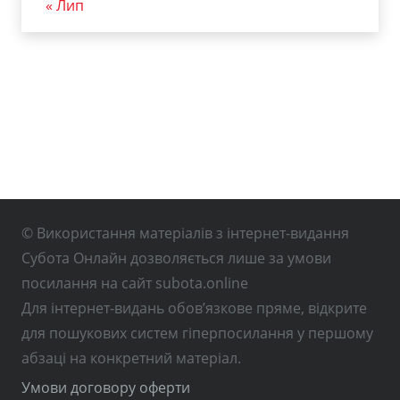
« Лип
© Використання матеріалів з інтернет-видання
Субота Онлайн дозволяється лише за умови
посилання на сайт subota.online
Для інтернет-видань обов’язкове пряме, відкрите
для пошукових систем гіперпосилання у першому
абзаці на конкретний матеріал.
Умови договору оферти