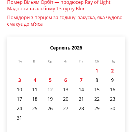
Помер Вільям Орбіт — продюсер Ray of Light
Мадонни та альбому 13 гурту Blur
Помідори з перцем за годину: закуска, яка чудово
смакує до м’яса
Серпень 2026
Пн
Вт
Ср
Чт
Пт
Сб
Нд
1
2
3
4
5
6
7
8
9
10
11
12
13
14
15
16
17
18
19
20
21
22
23
24
25
26
27
28
29
30
31