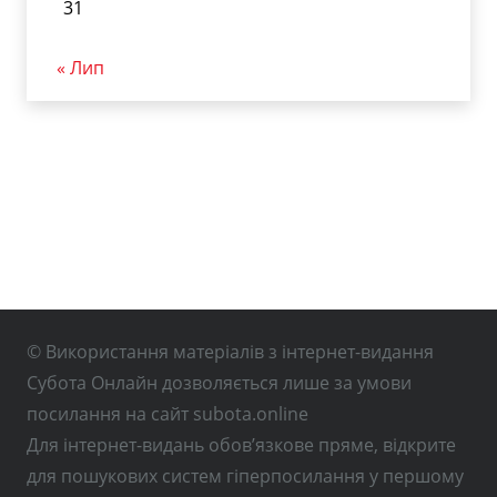
31
« Лип
© Використання матеріалів з інтернет-видання
Субота Онлайн дозволяється лише за умови
посилання на сайт subota.online
Для інтернет-видань обов’язкове пряме, відкрите
для пошукових систем гіперпосилання у першому