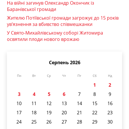
На війні загинув Олександр Окончик із
Баранівської громади
Жителю Потіївської громади загрожує до 15 років
ув’язнення за вбивство співмешканки
У Свято-Михайлівському соборі Житомира
освятили плоди нового врожаю
Серпень 2026
Пн
Вт
Ср
Чт
Пт
Сб
Нд
1
2
3
4
5
6
7
8
9
10
11
12
13
14
15
16
17
18
19
20
21
22
23
24
25
26
27
28
29
30