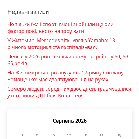
Недавні записи
Не тільки їжа і спорт: вчені знайшли ще один
фактор повільного набору ваги
У Житомирі Mercedes зіткнувся з Yamaha: 18-
річного мотоцикліста госпіталізували
Пенсія у 2026 році: скільки стажу потрібно у 60, 63 і
65 років
На Житомирщині розшукують 17-річну Світлану
Ромащенко: має два татуювання на руках
Семеро людей, серед них двоє дітей, травмувалися
у потрійній ДТП біля Коростеня
Серпень 2026
Пн
Вт
Ср
Чт
Пт
Сб
Нд