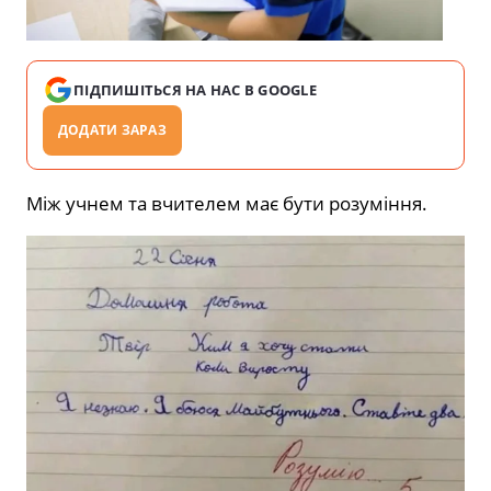
ПІДПИШІТЬСЯ НА НАС В GOOGLE
ДОДАТИ ЗАРАЗ
Між учнем та вчителем має бути розуміння.