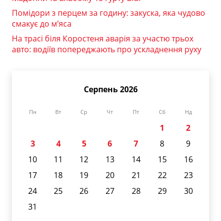
Помідори з перцем за годину: закуска, яка чудово
смакує до м’яса
На трасі біля Коростеня аварія за участю трьох
авто: водіїв попереджають про ускладнення руху
Серпень 2026
Пн
Вт
Ср
Чт
Пт
Сб
Нд
1
2
3
4
5
6
7
8
9
10
11
12
13
14
15
16
17
18
19
20
21
22
23
24
25
26
27
28
29
30
31