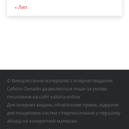
« Лип
© Використання матеріалів з інтернет-видання
Субота Онлайн дозволяється лише за умови
посилання на сайт subota.online
Для інтернет-видань обов’язкове пряме, відкрите
для пошукових систем гіперпосилання у першому
абзаці на конкретний матеріал.