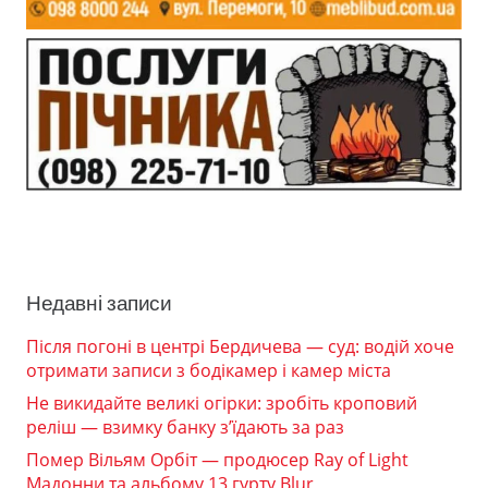
Недавні записи
Після погоні в центрі Бердичева — суд: водій хоче
отримати записи з бодікамер і камер міста
Не викидайте великі огірки: зробіть кроповий
реліш — взимку банку з’їдають за раз
Помер Вільям Орбіт — продюсер Ray of Light
Мадонни та альбому 13 гурту Blur