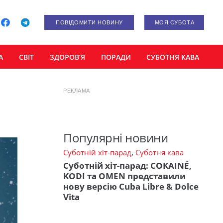
ПОВІДОМИТИ НОВИНУ
МОЯ СУБОТА
А
СВІТ
ЗДОРОВ’Я
ПОРАДИ
СУБОТНЯ КАВА
РЕКЛАМА
Популярні новини
Суботній хіт-парад
,
Суботня кава
Суботній хіт-парад: COKAINÉ,
KODI та OMEN представили
нову версію Cuba Libre & Dolce
Vita