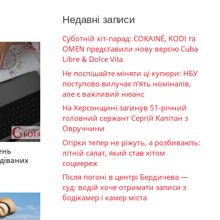
Недавні записи
Суботній хіт-парад: COKAINÉ, KODI та
OMEN представили нову версію Cuba
Libre & Dolce Vita
Не поспішайте міняти ці купюри: НБУ
поступово вилучає п’ять номіналів,
але є важливий нюанс
На Херсонщині загинув 51-річний
головний сержант Сергій Капітан з
Овруччини
Огірки тепер не ріжуть, а розбивають:
ень
літній салат, який став хітом
діваних
соцмереж
Після погоні в центрі Бердичева —
суд: водій хоче отримати записи з
бодікамер і камер міста