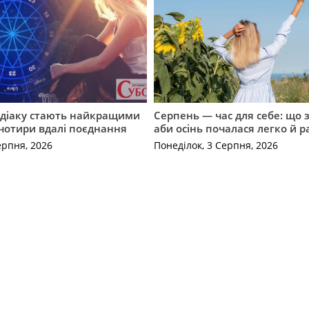
одіаку стають найкращими
Серпень — час для себе: що 
чотири вдалі поєднання
аби осінь почалася легко й р
ерпня, 2026
Понеділок, 3 Серпня, 2026