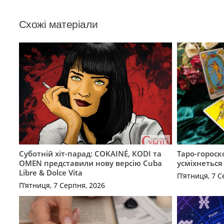
Схожі матеріали
Суботній хіт-парад: COKAINÉ, KODI та
Таро-гороск
OMEN представили нову версію Cuba
усміхнеться
Libre & Dolce Vita
П’ятниця, 7 С
П’ятниця, 7 Серпня, 2026