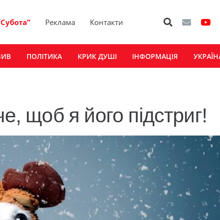
“Субота”
Реклама
Контакти
ЗИВ
ПОЛІТИКА
КРИК ДУШІ
ІНФОРМАЦІЯ
УКРАЇН
е, щоб я його підстриг!