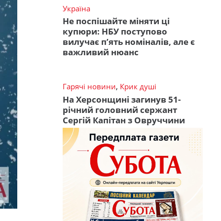
Україна
Не поспішайте міняти ці
купюри: НБУ поступово
вилучає п’ять номіналів, але є
важливий нюанс
Гарячі новини
,
Крик душі
На Херсонщині загинув 51-
річний головний сержант
Сергій Капітан з Овруччини