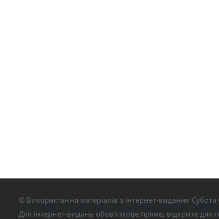
© Використання матеріалів з інтернет-видання Субота 
Для інтернет-видань обов’язкове пряме, відкрите для 