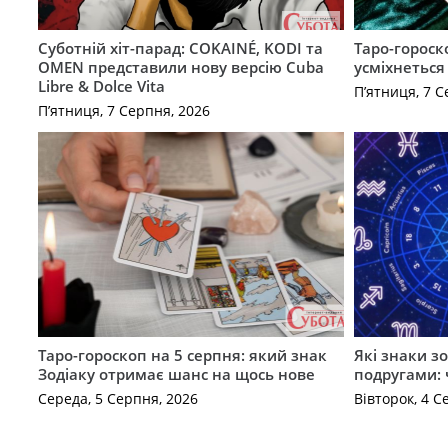
Суботній хіт-парад: COKAINÉ, KODI та
Таро-гороск
OMEN представили нову версію Cuba
усміхнеться
Libre & Dolce Vita
П’ятниця, 7 С
П’ятниця, 7 Серпня, 2026
Таро-гороскоп на 5 серпня: який знак
Які знаки з
Зодіаку отримає шанс на щось нове
подругами: 
Середа, 5 Серпня, 2026
Вівторок, 4 С