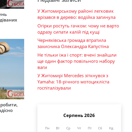
У Житомирському районі легковик
ень
врізався в дерево: водійка загинула
діваних
Огірки ростуть гачком: чому не варто
одразу сипати калій під кущі
Черняхівська громада втратила
захисника Олександра Капустіна
Не тільки їжа і спорт: вчені знайшли
ще один фактор повільного набору
ваги
У Житомирі Mercedes зіткнувся з
Yamaha: 18-річного мотоцикліста
госпіталізували
зробити,
адісно
Серпень 2026
Пн
Вт
Ср
Чт
Пт
Сб
Нд