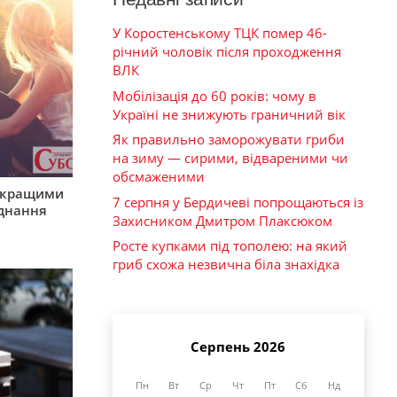
У Коростенському ТЦК помер 46-
річний чоловік після проходження
ВЛК
Мобілізація до 60 років: чому в
Україні не знижують граничний вік
Як правильно заморожувати гриби
на зиму — сирими, відвареними чи
обсмаженими
айкращими
7 серпня у Бердичеві попрощаються із
єднання
Захисником Дмитром Плаксюком
Росте купками під тополею: на який
гриб схожа незвична біла знахідка
Серпень 2026
Пн
Вт
Ср
Чт
Пт
Сб
Нд