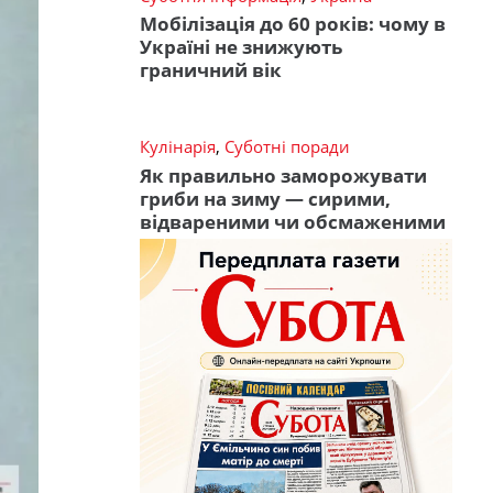
Мобілізація до 60 років: чому в
Україні не знижують
граничний вік
Кулінарія
,
Суботні поради
Як правильно заморожувати
гриби на зиму — сирими,
відвареними чи обсмаженими