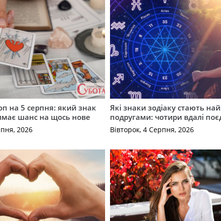
оп на 5 серпня: який знак
Які знаки зодіаку стають н
имає шанс на щось нове
подругами: чотири вдалі по
рпня, 2026
Вівторок, 4 Серпня, 2026