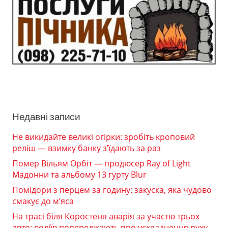
Недавні записи
Не викидайте великі огірки: зробіть кроповий
реліш — взимку банку з’їдають за раз
Помер Вільям Орбіт — продюсер Ray of Light
Мадонни та альбому 13 гурту Blur
Помідори з перцем за годину: закуска, яка чудово
смакує до м’яса
На трасі біля Коростеня аварія за участю трьох
авто: водіїв попереджають про ускладнення руху