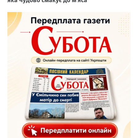
яка чудово смакує до м’яса