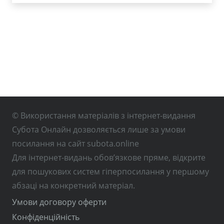
© Використання матеріалів з інтернет-видання
Субота Онлайн дозволяється лише за умови
посилання на сайт subota.online
Для інтернет-видань обов’язкове пряме, відкрите
для пошукових систем гіперпосилання у першому
абзаці на конкретний матеріал.
Умови договору оферти
Конфіденційність