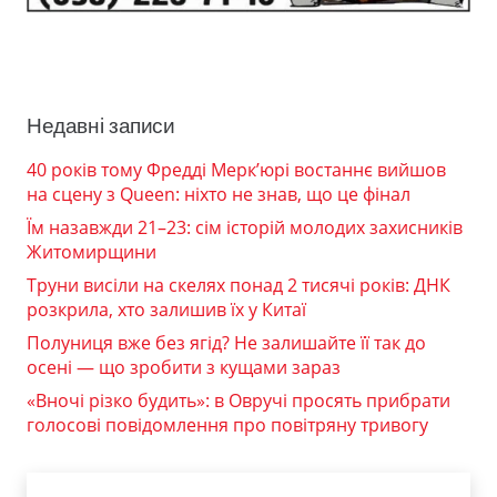
Недавні записи
40 років тому Фредді Мерк’юрі востаннє вийшов
на сцену з Queen: ніхто не знав, що це фінал
Їм назавжди 21–23: сім історій молодих захисників
Житомирщини
Труни висіли на скелях понад 2 тисячі років: ДНК
розкрила, хто залишив їх у Китаї
Полуниця вже без ягід? Не залишайте її так до
осені — що зробити з кущами зараз
«Вночі різко будить»: в Овручі просять прибрати
голосові повідомлення про повітряну тривогу