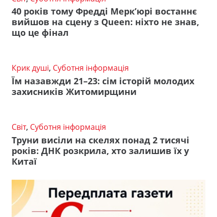
40 років тому Фредді Мерк’юрі востаннє
вийшов на сцену з Queen: ніхто не знав,
що це фінал
Крик душі
,
Суботня інформація
Їм назавжди 21–23: сім історій молодих
захисників Житомирщини
Світ
,
Суботня інформація
Труни висіли на скелях понад 2 тисячі
років: ДНК розкрила, хто залишив їх у
Китаї