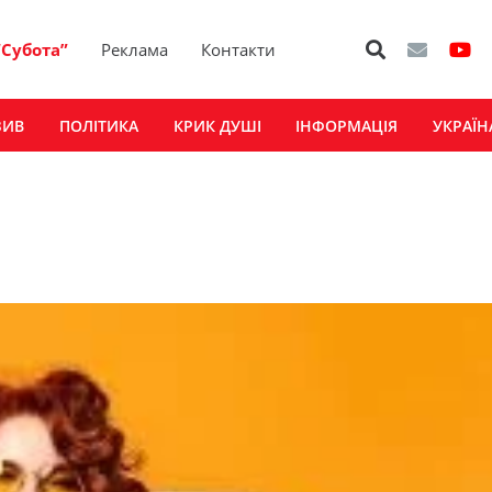
“Субота”
Реклама
Контакти
ЗИВ
ПОЛІТИКА
КРИК ДУШІ
ІНФОРМАЦІЯ
УКРАЇН