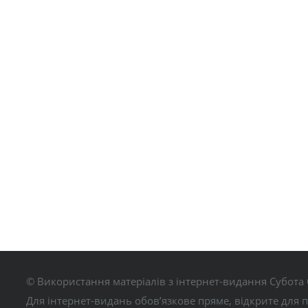
© Використання матеріалів з інтернет-видання Субота 
Для інтернет-видань обов’язкове пряме, відкрите для 