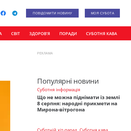
ПОВІДОМИТИ НОВИНУ
МОЯ СУБОТА
А
СВІТ
ЗДОРОВ’Я
ПОРАДИ
СУБОТНЯ КАВА
РЕКЛАМА
Популярні новини
Суботня інформація
Що не можна піднімати із землі
8 серпня: народні прикмети на
Мирона-вітрогона
Суботній хіт-парад
,
Суботня кава