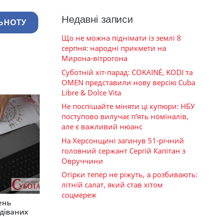
Недавні записи
ЬНОТУ
Що не можна піднімати із землі 8
серпня: народні прикмети на
Мирона-вітрогона
Суботній хіт-парад: COKAINÉ, KODI та
OMEN представили нову версію Cuba
Libre & Dolce Vita
Не поспішайте міняти ці купюри: НБУ
поступово вилучає п’ять номіналів,
але є важливий нюанс
На Херсонщині загинув 51-річний
головний сержант Сергій Капітан з
Овруччини
Огірки тепер не ріжуть, а розбивають:
літній салат, який став хітом
соцмереж
ень
діваних