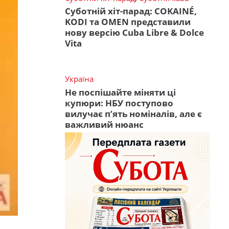
Суботній хіт-парад: COKAINÉ,
KODI та OMEN представили
нову версію Cuba Libre & Dolce
Vita
Україна
Не поспішайте міняти ці
купюри: НБУ поступово
вилучає п’ять номіналів, але є
важливий нюанс