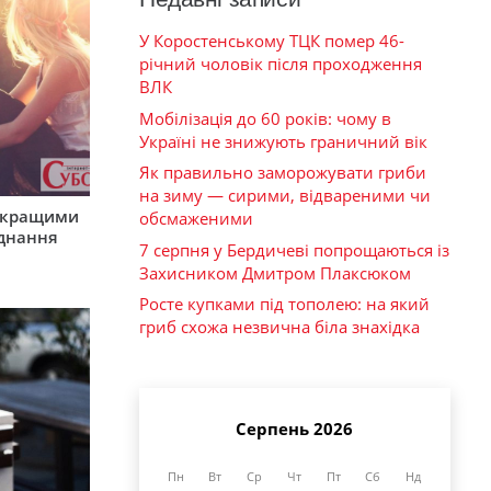
У Коростенському ТЦК помер 46-
річний чоловік після проходження
ВЛК
Мобілізація до 60 років: чому в
Україні не знижують граничний вік
Як правильно заморожувати гриби
на зиму — сирими, відвареними чи
айкращими
обсмаженими
єднання
7 серпня у Бердичеві попрощаються із
Захисником Дмитром Плаксюком
Росте купками під тополею: на який
гриб схожа незвична біла знахідка
Серпень 2026
Пн
Вт
Ср
Чт
Пт
Сб
Нд