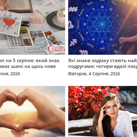
оп на 5 серпня: який знак
Які знаки зодіаку стають н
имає шанс на щось нове
подругами: чотири вдалі по
рпня, 2026
Вівторок, 4 Серпня, 2026