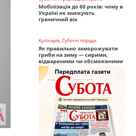
Мобілізація до 60 років: чому в
Україні не знижують
граничний вік
Кулінарія
,
Суботні поради
Як правильно заморожувати
гриби на зиму — сирими,
відвареними чи обсмаженими