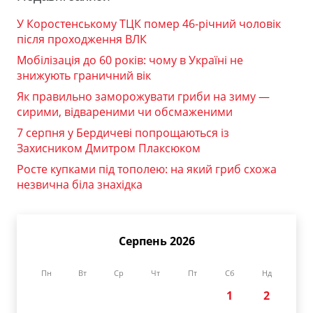
У Коростенському ТЦК помер 46-річний чоловік
після проходження ВЛК
Мобілізація до 60 років: чому в Україні не
знижують граничний вік
Як правильно заморожувати гриби на зиму —
сирими, відвареними чи обсмаженими
7 серпня у Бердичеві попрощаються із
Захисником Дмитром Плаксюком
Росте купками під тополею: на який гриб схожа
незвична біла знахідка
Серпень 2026
Пн
Вт
Ср
Чт
Пт
Сб
Нд
1
2