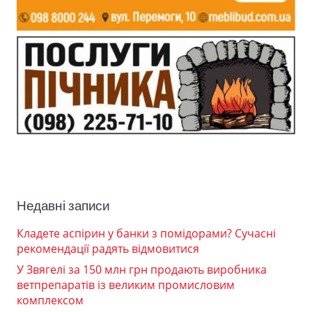
Недавні записи
Кладете аспірин у банки з помідорами? Сучасні
рекомендації радять відмовитися
У Звягелі за 150 млн грн продають виробника
ветпрепаратів із великим промисловим
комплексом