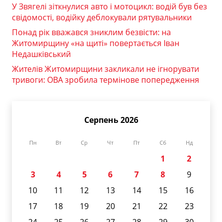
У Звягелі зіткнулися авто і мотоцикл: водій був без
свідомості, водійку деблокували рятувальники
Понад рік вважався зниклим безвісти: на
Житомирщину «на щиті» повертається Іван
Недашківський
Жителів Житомирщини закликали не ігнорувати
тривоги: ОВА зробила термінове попередження
Серпень 2026
Пн
Вт
Ср
Чт
Пт
Сб
Нд
1
2
3
4
5
6
7
8
9
10
11
12
13
14
15
16
17
18
19
20
21
22
23
24
25
26
27
28
29
30