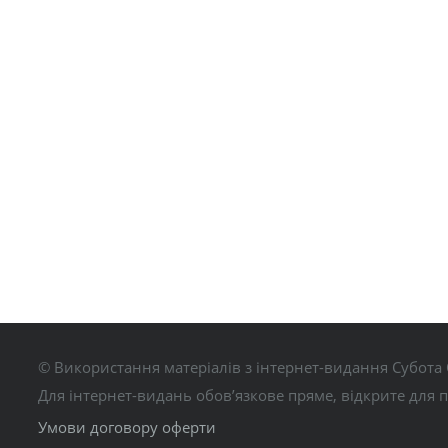
© Використання матеріалів з інтернет-видання Субота 
Для інтернет-видань обов’язкове пряме, відкрите для 
Умови договору оферти