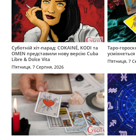
Суботній хіт-парад: COKAINÉ, KODI та
Таро-гороск
OMEN представили нову версію Cuba
усміхнеться
Libre & Dolce Vita
П’ятниця, 7 С
П’ятниця, 7 Серпня, 2026