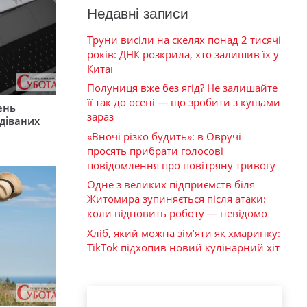
Недавні записи
Труни висіли на скелях понад 2 тисячі
років: ДНК розкрила, хто залишив їх у
Китаї
Полуниця вже без ягід? Не залишайте
її так до осені — що зробити з кущами
ень
зараз
діваних
«Вночі різко будить»: в Овручі
просять прибрати голосові
повідомлення про повітряну тривогу
Одне з великих підприємств біля
Житомира зупиняється після атаки:
коли відновить роботу — невідомо
Хліб, який можна зім’яти як хмаринку:
TikTok підхопив новий кулінарний хіт