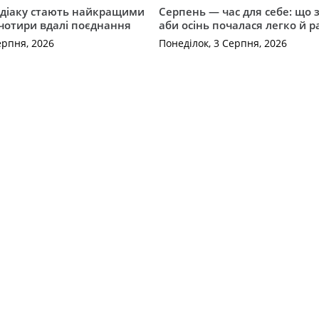
одіаку стають найкращими
Серпень — час для себе: що 
чотири вдалі поєднання
аби осінь почалася легко й р
ерпня, 2026
Понеділок, 3 Серпня, 2026