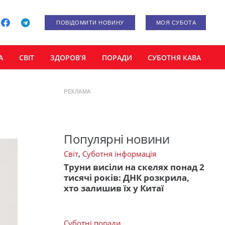
ПОВІДОМИТИ НОВИНУ
МОЯ СУБОТА
А
СВІТ
ЗДОРОВ’Я
ПОРАДИ
СУБОТНЯ КАВА
РЕКЛАМА
Популярні новини
Світ
,
Суботня інформація
Труни висіли на скелях понад 2
тисячі років: ДНК розкрила,
хто залишив їх у Китаї
Суботні поради