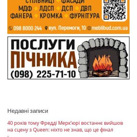
Недавні записи
40 років тому Фредді Мерк’юрі востаннє вийшов
на сцену з Queen: ніхто не знав, що це фінал