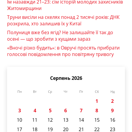
Їм назавжди 21–23: сім історій молодих захисників
Житомирщини
Труни висіли на скелях понад 2 тисячі років: ДНК
розкрила, хто залишив їх у Китаї
Полуниця вже без ягід? Не залишайте її так до
осені — що зробити з кущами зараз
«Вночі різко будить»: в Овручі просять прибрати
голосові повідомлення про повітряну тривогу
Серпень 2026
Пн
Вт
Ср
Чт
Пт
Сб
Нд
1
2
3
4
5
6
7
8
9
10
11
12
13
14
15
16
17
18
19
20
21
22
23