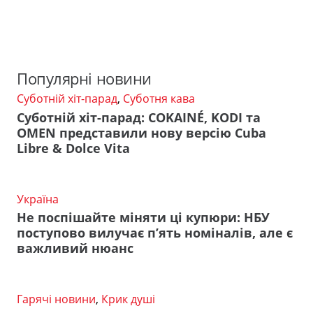
Популярні новини
Суботній хіт-парад
,
Суботня кава
Суботній хіт-парад: COKAINÉ, KODI та
OMEN представили нову версію Cuba
Libre & Dolce Vita
Україна
Не поспішайте міняти ці купюри: НБУ
поступово вилучає п’ять номіналів, але є
важливий нюанс
Гарячі новини
,
Крик душі