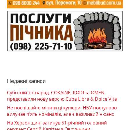
Недавні записи
Суботній хіт-парад: COKAINÉ, KODI та OMEN
представили нову версію Cuba Libre & Dolce Vita
Не поспішайте міняти ці купюри: НБУ поступово
вилучає п’ять номіналів, але є важливий нюанс
На Херсонщині загинув 51-річний головний
сержант Сергій Капітан з Овруччини