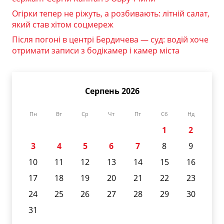
Огірки тепер не ріжуть, а розбивають: літній салат,
який став хітом соцмереж
Після погоні в центрі Бердичева — суд: водій хоче
отримати записи з бодікамер і камер міста
Серпень 2026
Пн
Вт
Ср
Чт
Пт
Сб
Нд
1
2
3
4
5
6
7
8
9
10
11
12
13
14
15
16
17
18
19
20
21
22
23
24
25
26
27
28
29
30
31