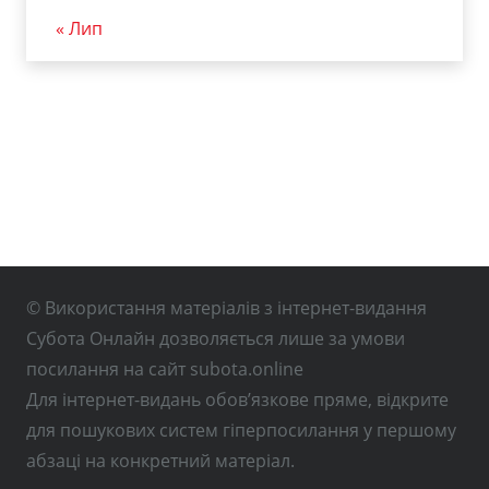
« Лип
© Використання матеріалів з інтернет-видання
Субота Онлайн дозволяється лише за умови
посилання на сайт subota.online
Для інтернет-видань обов’язкове пряме, відкрите
для пошукових систем гіперпосилання у першому
абзаці на конкретний матеріал.