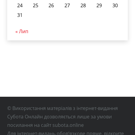
24
25
26
27
28
29
30
31
« Лип
© Використання матеріалів з інтернет-видання
Субота Онлайн дозволяється лише за умови
посилання на сайт subota.online
Для інтернет-видань обов’язкове пряме, відкрите