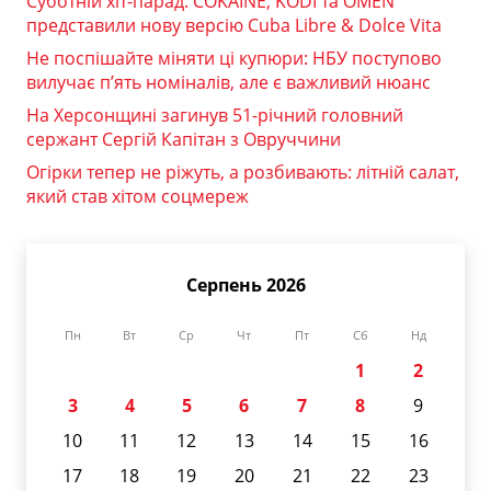
Суботній хіт-парад: COKAINÉ, KODI та OMEN
представили нову версію Cuba Libre & Dolce Vita
Не поспішайте міняти ці купюри: НБУ поступово
вилучає п’ять номіналів, але є важливий нюанс
На Херсонщині загинув 51-річний головний
сержант Сергій Капітан з Овруччини
Огірки тепер не ріжуть, а розбивають: літній салат,
який став хітом соцмереж
Серпень 2026
Пн
Вт
Ср
Чт
Пт
Сб
Нд
1
2
3
4
5
6
7
8
9
10
11
12
13
14
15
16
17
18
19
20
21
22
23