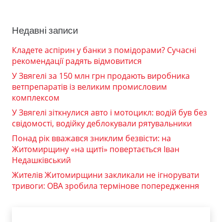
Недавні записи
Кладете аспірин у банки з помідорами? Сучасні
рекомендації радять відмовитися
У Звягелі за 150 млн грн продають виробника
ветпрепаратів із великим промисловим
комплексом
У Звягелі зіткнулися авто і мотоцикл: водій був без
свідомості, водійку деблокували рятувальники
Понад рік вважався зниклим безвісти: на
Житомирщину «на щиті» повертається Іван
Недашківський
Жителів Житомирщини закликали не ігнорувати
тривоги: ОВА зробила термінове попередження