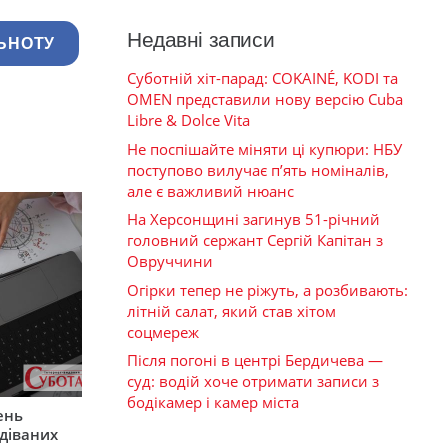
Недавні записи
ЬНОТУ
Суботній хіт-парад: COKAINÉ, KODI та
OMEN представили нову версію Cuba
Libre & Dolce Vita
Не поспішайте міняти ці купюри: НБУ
поступово вилучає п’ять номіналів,
але є важливий нюанс
На Херсонщині загинув 51-річний
головний сержант Сергій Капітан з
Овруччини
Огірки тепер не ріжуть, а розбивають:
літній салат, який став хітом
соцмереж
Після погоні в центрі Бердичева —
суд: водій хоче отримати записи з
бодікамер і камер міста
ень
діваних