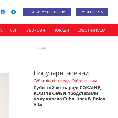
ПОВІДОМИТИ НОВИНУ
МОЯ СУБОТА
А
СВІТ
ЗДОРОВ’Я
ПОРАДИ
СУБОТНЯ КАВА
РЕКЛАМА
Популярні новини
Суботній хіт-парад
,
Суботня кава
Суботній хіт-парад: COKAINÉ,
KODI та OMEN представили
нову версію Cuba Libre & Dolce
Vita