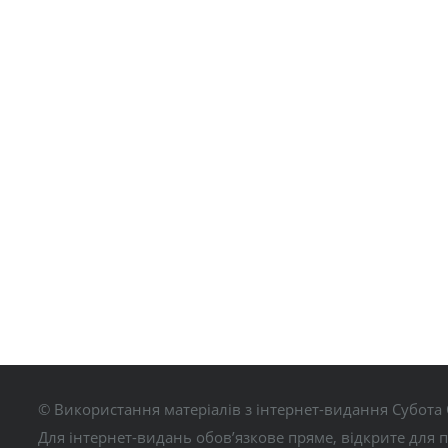
© Використання матеріалів з інтернет-видання Субота 
Для інтернет-видань обов’язкове пряме, відкрите для 