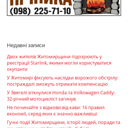
Недавні записи
Двох жителів Житомирщини підозрюють у
реєстрації Starlink, якими могли користуватися
окупанти
У Житомирі фіксують наслідки ворожого обстрілу:
постраждалі зможуть отримати компенсацію
У Звягелі зіткнулися Honda та Volkswagen Caddy:
32-річний мотоцикліст загинув
Не починайте з відмови від кави: 16 правил
економії, серед яких є значно важливіші
Гучні події Житомирщини, історії людей, поради та