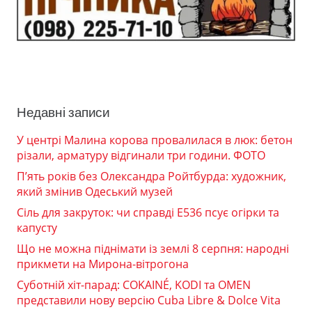
Недавні записи
У центрі Малина корова провалилася в люк: бетон
різали, арматуру відгинали три години. ФОТО
П’ять років без Олександра Ройтбурда: художник,
який змінив Одеський музей
Сіль для закруток: чи справді Е536 псує огірки та
капусту
Що не можна піднімати із землі 8 серпня: народні
прикмети на Мирона-вітрогона
Суботній хіт-парад: COKAINÉ, KODI та OMEN
представили нову версію Cuba Libre & Dolce Vita