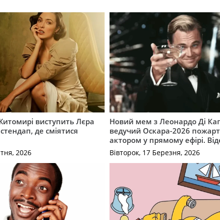
 Житомирі виступить Лєра
Новий мем з Леонардо Ді Кап
тендап, де сміятися
ведучий Оскара-2026 пожарт
актором у прямому ефірі. Від
ітня, 2026
Вівторок, 17 Березня, 2026