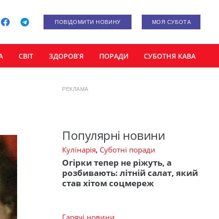
ПОВІДОМИТИ НОВИНУ
МОЯ СУБОТА
А
СВІТ
ЗДОРОВ’Я
ПОРАДИ
СУБОТНЯ КАВА
РЕКЛАМА
Популярні новини
Кулінарія
,
Суботні поради
Огірки тепер не ріжуть, а
розбивають: літній салат, який
став хітом соцмереж
Гарячі новини