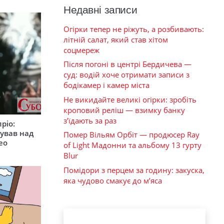
Недавні записи
Огірки тепер не ріжуть, а розбивають:
літній салат, який став хітом
соцмереж
Після погоні в центрі Бердичева —
суд: водій хоче отримати записи з
бодікамер і камер міста
Не викидайте великі огірки: зробіть
кроповий реліш — взимку банку
з’їдають за раз
ріо:
ував над
Помер Вільям Орбіт — продюсер Ray
ео
of Light Мадонни та альбому 13 гурту
Blur
Помідори з перцем за годину: закуска,
яка чудово смакує до м’яса