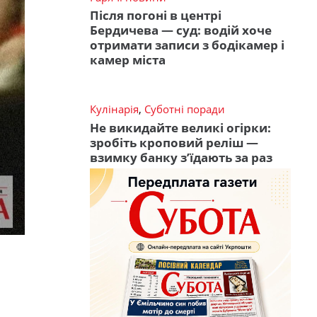
Після погоні в центрі
Бердичева — суд: водій хоче
отримати записи з бодікамер і
камер міста
Кулінарія
,
Суботні поради
Не викидайте великі огірки:
зробіть кроповий реліш —
взимку банку з’їдають за раз