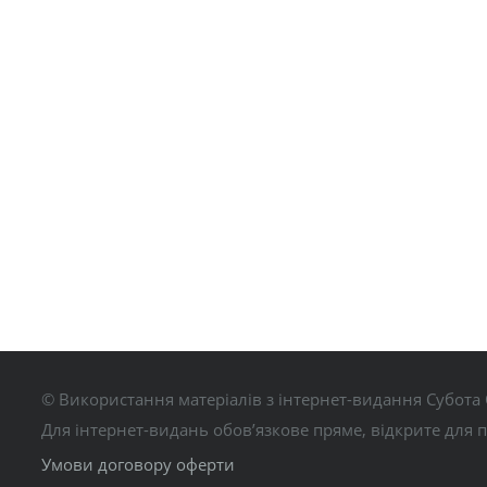
© Використання матеріалів з інтернет-видання Субота 
Для інтернет-видань обов’язкове пряме, відкрите для 
Умови договору оферти