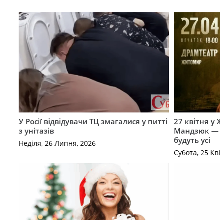
У Росії відвідувачи ТЦ змагалися у питті
27 квітня у
з унітазів
Мандзюк — с
будуть усі
Неділя, 26 Липня, 2026
Субота, 25 Кв