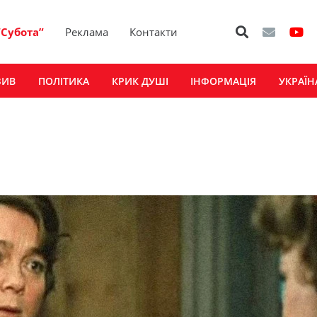
“Субота”
Реклама
Контакти
ЗИВ
ПОЛІТИКА
КРИК ДУШІ
ІНФОРМАЦІЯ
УКРАЇН