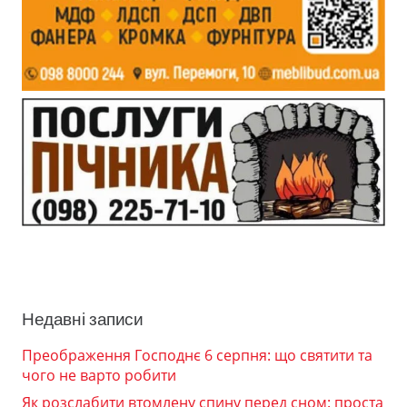
Недавні записи
Преображення Господнє 6 серпня: що святити та
чого не варто робити
Як розслабити втомлену спину перед сном: проста