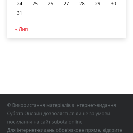
24
25
26
27
28
29
30
31
« Лип
© Використання матеріалів з інтернет-видання
Субота Онлайн дозволяється лише за умови
посилання на сайт subota.online
Для інтернет-видань обов’язкове пряме, відкрите