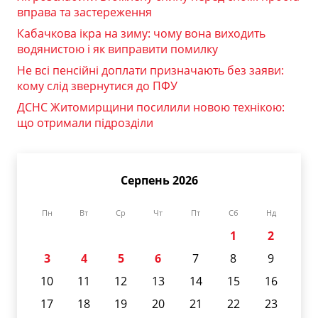
вправа та застереження
Кабачкова ікра на зиму: чому вона виходить
водянистою і як виправити помилку
Не всі пенсійні доплати призначають без заяви:
кому слід звернутися до ПФУ
ДСНС Житомирщини посилили новою технікою:
що отримали підрозділи
Серпень 2026
Пн
Вт
Ср
Чт
Пт
Сб
Нд
1
2
3
4
5
6
7
8
9
10
11
12
13
14
15
16
17
18
19
20
21
22
23