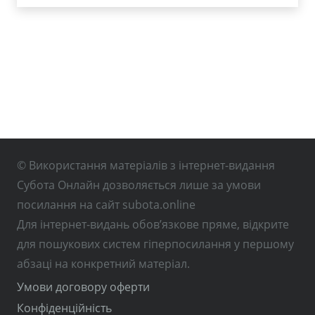
© Використання матеріалів з інтернет-видання
Субота Онлайн дозволяється лише за умови
посилання на сайт subota.online
Для інтернет-видань обов’язкове пряме, відкрите
для пошукових систем гіперпосилання у першому
абзаці на конкретний матеріал.
Умови договору оферти
Конфіденційність