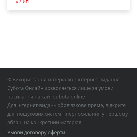
« Лип
© Використання матеріалів з інтернет-видання
Субота Онлайн дозволяється лише за умови
посилання на сайт subota.online
Для інтернет-видань обов’язкове пряме, відкрите
для пошукових систем гіперпосилання у першому
абзаці на конкретний матеріал.
Умови договору оферти