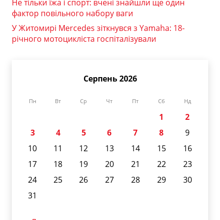
Не тільки їжа і спорт: вчені знайшли ще один
фактор повільного набору ваги
У Житомирі Mercedes зіткнувся з Yamaha: 18-
річного мотоцикліста госпіталізували
Серпень 2026
Пн
Вт
Ср
Чт
Пт
Сб
Нд
1
2
3
4
5
6
7
8
9
10
11
12
13
14
15
16
17
18
19
20
21
22
23
24
25
26
27
28
29
30
31