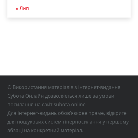
« Лип
© Використання матеріалів з інтернет-видання
Субота Онлайн дозволяється лише за умови
посилання на сайт subota.online
Для інтернет-видань обов’язкове пряме, відкрите
для пошукових систем гіперпосилання у першому
абзаці на конкретний матеріал.