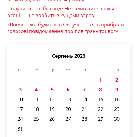
Полуниця вже без ягід? Не залишайте її так до
осені — що зробити з кущами зараз
«Вночі різко будить»: в Овручі просять прибрати
голосові повідомлення про повітряну тривогу
Серпень 2026
Пн
Вт
Ср
Чт
Пт
Сб
Нд
1
2
3
4
5
6
7
8
9
10
11
12
13
14
15
16
17
18
19
20
21
22
23
24
25
26
27
28
29
30
31