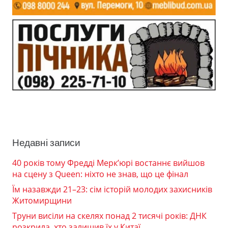
Недавні записи
40 років тому Фредді Мерк’юрі востаннє вийшов
на сцену з Queen: ніхто не знав, що це фінал
Їм назавжди 21–23: сім історій молодих захисників
Житомирщини
Труни висіли на скелях понад 2 тисячі років: ДНК
розкрила, хто залишив їх у Китаї